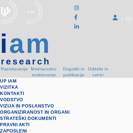
|
EN
i
am
research
Raziskovanje
Mednarodno
Dogodki in
Oddelki in
sodelovanje
publikacije
centri
UP IAM
VIZITKA
KONTAKTI
VODSTVO
VIZIJA IN POSLANSTVO
ORGANIZIRANOST IN ORGANI
STRATEŠKI DOKUMENTI
PRAVNI AKTI
ZAPOSLENI