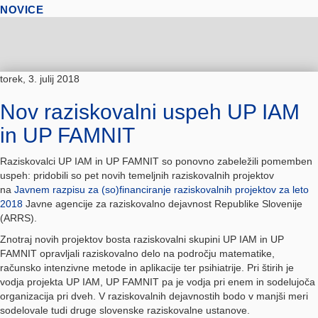
NOVICE
torek, 3. julij 2018
Nov raziskovalni uspeh UP IAM
in UP FAMNIT
Raziskovalci UP IAM in UP FAMNIT so ponovno zabeležili pomemben
uspeh: pridobili so pet novih temeljnih raziskovalnih projektov
na
Javnem razpisu za (so)financiranje raziskovalnih projektov za leto
2018
Javne agencije za raziskovalno dejavnost Republike Slovenije
(ARRS).
Znotraj novih projektov bosta raziskovalni skupini UP IAM in UP
FAMNIT opravljali raziskovalno delo na področju matematike,
računsko intenzivne metode in aplikacije ter psihiatrije. Pri štirih je
vodja projekta UP IAM, UP FAMNIT pa je vodja pri enem in sodelujoča
organizacija pri dveh. V raziskovalnih dejavnostih bodo v manjši meri
sodelovale tudi druge slovenske raziskovalne ustanove.