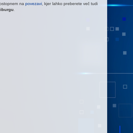
 dostopnem na
povezavi
, kjer lahko preberete več tudi
eiburgu
.