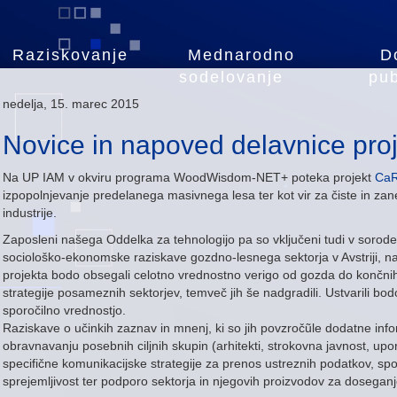
Raziskovanje
Mednarodno
D
sodelovanje
pub
nedelja, 15. marec 2015
Novice in napoved delavnice pr
Na UP IAM v okviru programa WoodWisdom-NET+ poteka projekt
Ca
izpopolnjevanje predelanega masivnega lesa ter kot vir za čiste in za
industrije.
Zaposleni našega Oddelka za tehnologijo pa so vključeni tudi v sorod
sociološko-ekonomske raziskave gozdno-lesnega sektorja v Avstriji, na 
projekta bodo obsegali celotno vrednostno verigo od gozda do končnih 
strategije posameznih sektorjev, temveč jih še nadgradili. Ustvarili bod
sporočilno vrednostjo.
Raziskave o učinkih zaznav in mnenj, ki so jih povzročũle dodatne inf
obravnavanju posebnih ciljnih skupin (arhitekti, strokovna javnost, upo
specifične komunikacijske strategije za prenos ustreznih podatkov, sp
sprejemljivost ter podporo sektorja in njegovih proizvodov za doseganj