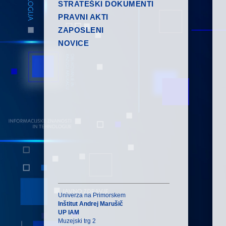
STRATEŠKI DOKUMENTI
PRAVNI AKTI
ZAPOSLENI
NOVICE
Univerza na Primorskem
Inštitut Andrej Marušič
UP IAM
Muzejski trg 2