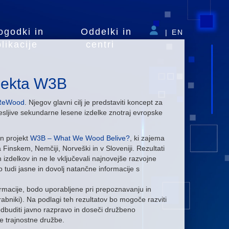
ogodki in
Oddelki in
|
EN
likacije
centri
ojekta W3B
ReWood
. Njegov glavni cilj je predstaviti koncept za
nesljive sekundarne lesene izdelke znotraj evropske
en projekt
W3B – What We Wood Belive?
, ki zajema
Finskem, Nemčiji, Norveški in v Sloveniji. Rezultati
izdelkov in ne le vključevali najnovejše razvojne
o tudi jasne in dovolj natančne informacije s
ormacije, bodo uporabljene pri prepoznavanju in
rabniki). Na podlagi teh rezultatov bo mogoče razviti
odbuditi javno razpravo in doseči družbeno
e trajnostne družbe.