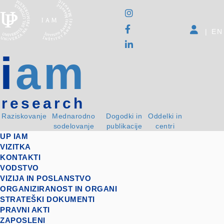
|
EN
i
am
research
Raziskovanje
Mednarodno
Dogodki in
Oddelki in
sodelovanje
publikacije
centri
UP IAM
VIZITKA
KONTAKTI
VODSTVO
VIZIJA IN POSLANSTVO
ORGANIZIRANOST IN ORGANI
STRATEŠKI DOKUMENTI
PRAVNI AKTI
ZAPOSLENI