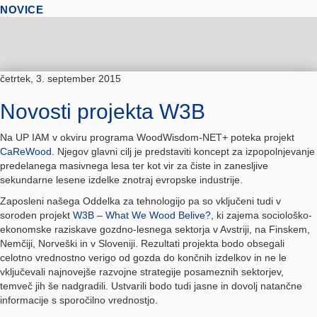
NOVICE
četrtek, 3. september 2015
Novosti projekta W3B
Na UP IAM v okviru programa WoodWisdom-NET+ poteka projekt
CaReWood
. Njegov glavni cilj je predstaviti koncept za izpopolnjevanje
predelanega masivnega lesa ter kot vir za čiste in zanesljive
sekundarne lesene izdelke znotraj evropske industrije.
Zaposleni našega Oddelka za tehnologijo pa so vključeni tudi v
soroden projekt
W3B – What We Wood Belive?
, ki zajema sociološko-
ekonomske raziskave gozdno-lesnega sektorja v Avstriji, na Finskem,
Nemčiji, Norveški in v Sloveniji. Rezultati projekta bodo obsegali
celotno vrednostno verigo od gozda do končnih izdelkov in ne le
vključevali najnovejše razvojne strategije posameznih sektorjev,
temveč jih še nadgradili. Ustvarili bodo tudi jasne in dovolj natančne
informacije s sporočilno vrednostjo.