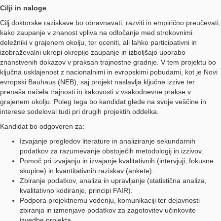
Cilji in naloge
Cilj doktorske raziskave bo obravnavati, razviti in empirično preučevati,
kako zaupanje v znanost vpliva na odločanje med strokovnimi
deležniki v grajenem okolju, ter oceniti, ali lahko participativni in
izobraževalni ukrepi okrepijo zaupanje in izboljšajo uporabo
znanstvenih dokazov v praksah trajnostne gradnje. V tem projektu bo
ključna usklajenost z nacionalnimi in evropskimi pobudami, kot je Novi
evropski Bauhaus (NEB), saj projekt naslavlja ključne izzive ter
prenaša načela trajnosti in kakovosti v vsakodnevne prakse v
grajenem okolju. Poleg tega bo kandidat glede na svoje veščine in
interese sodeloval tudi pri drugih projektih oddelka.
Kandidat bo odgovoren za:
Izvajanje pregledov literature in analiziranje sekundarnih
podatkov za razumevanje obstoječih metodologij in izzivov.
Pomoč pri izvajanju in izvajanje kvalitativnih (intervjuji, fokusne
skupine) in kvantitativnih raziskav (ankete).
Zbiranje podatkov, analiza in upravljanje (statistična analiza,
kvalitativno kodiranje, principi FAIR).
Podpora projektnemu vodenju, komunikaciji ter dejavnosti
zbiranja in izmenjave podatkov za zagotovitev učinkovite
izvedbe projekta.