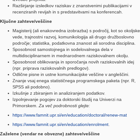
Razširjanje izsledkov raziskav z znanstvenimi publikacijami v
recenziranih revijah in s predstavitvami na konferencah.
Ključne zahteve/veščine
Magisterij (ali enakovredna izobrazba) s področij, kot so okoljske
vede, trajnostni razvoj, komunikologija ali drugo družboslovno
področje; statistika, podatkovna znanost ali sorodna disciplina.
Sposobnost samostojnega in sodelovalnega dela v
multidisciplinarnem in mednarodnem raziskovalnem okolju.
Sposobnost oblikovanja in sporočanja novih raziskovalnih idej
(npr. priprava raziskovalnih predlogov).
Odlične pisne in ustne komunikacijske veščine v angleščini.
Znanje vsaj enega statističnega programskega paketa (npr. R,
SPSS ali podobno).
Izkušnje z zbiranjem in analiziranjem podatkov.
Izpolnjevanje pogojev za doktorski študij na Univerzi na
Primorskem.
Za več podrobnosti glejte:
https://www.famnit.upr.si/en/education/doctoral/renew-mat
https://www.famnit.upr.si/en/education/enrolment
.
Zaželene (vendar ne obvezne) zahteve/veščine