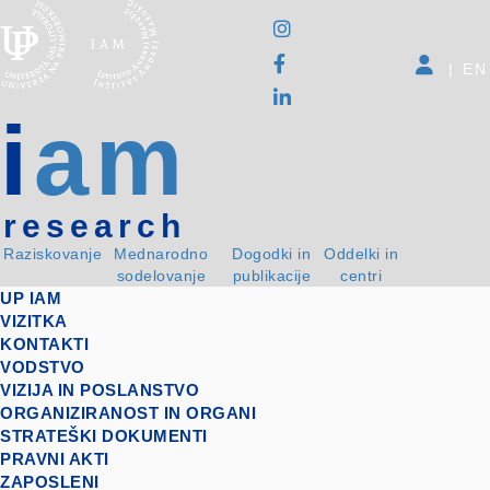
|
EN
i
am
research
Raziskovanje
Mednarodno
Dogodki in
Oddelki in
sodelovanje
publikacije
centri
UP IAM
VIZITKA
KONTAKTI
VODSTVO
VIZIJA IN POSLANSTVO
ORGANIZIRANOST IN ORGANI
STRATEŠKI DOKUMENTI
PRAVNI AKTI
ZAPOSLENI