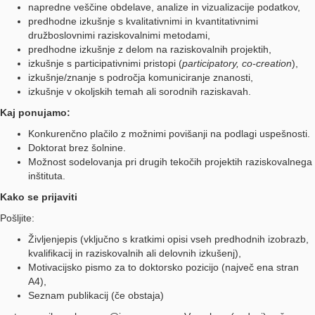
napredne veščine obdelave, analize in vizualizacije podatkov,
predhodne izkušnje s kvalitativnimi in kvantitativnimi
družboslovnimi raziskovalnimi metodami,
predhodne izkušnje z delom na raziskovalnih projektih,
izkušnje s participativnimi pristopi (
participatory, co-creation
),
izkušnje/znanje s področja komuniciranje znanosti,
izkušnje v okoljskih temah ali sorodnih raziskavah.
Kaj ponujamo:
Konkurenčno plačilo z možnimi povišanji na podlagi uspešnosti.
Doktorat brez šolnine.
Možnost sodelovanja pri drugih tekočih projektih raziskovalnega
inštituta.
Kako se prijaviti
Pošljite:
Življenjepis (vključno s kratkimi opisi vseh predhodnih izobrazb,
kvalifikacij in raziskovalnih ali delovnih izkušenj),
Motivacijsko pismo za to doktorsko pozicijo (največ ena stran
A4),
Seznam publikacij (če obstaja)