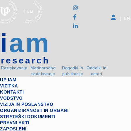
|
EN
i
am
research
Raziskovanje
Mednarodno
Dogodki in
Oddelki in
sodelovanje
publikacije
centri
UP IAM
VIZITKA
KONTAKTI
VODSTVO
VIZIJA IN POSLANSTVO
ORGANIZIRANOST IN ORGANI
STRATEŠKI DOKUMENTI
PRAVNI AKTI
ZAPOSLENI