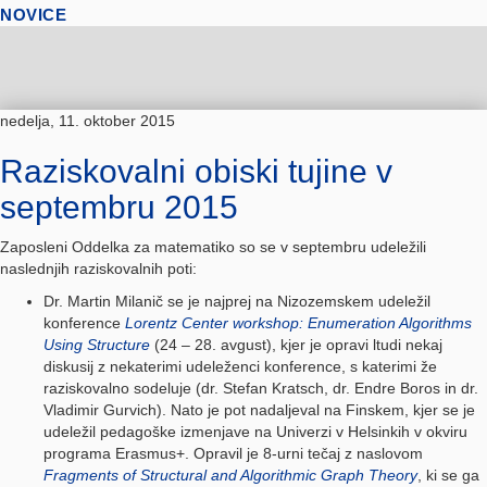
NOVICE
nedelja, 11. oktober 2015
Raziskovalni obiski tujine v
septembru 2015
Zaposleni Oddelka za matematiko so se v septembru udeležili
naslednjih raziskovalnih poti:
Dr. Martin Milanič se je najprej na Nizozemskem udeležil
konference
Lorentz Center workshop: Enumeration Algorithms
Using Structure
(24 – 28. avgust), kjer je opravi ltudi nekaj
diskusij z nekaterimi udeleženci konference, s katerimi že
raziskovalno sodeluje (dr. Stefan Kratsch, dr. Endre Boros in dr.
Vladimir Gurvich). Nato je pot nadaljeval na Finskem, kjer se je
udeležil pedagoške izmenjave na Univerzi v Helsinkih v okviru
programa Erasmus+. Opravil je 8-urni tečaj z naslovom
Fragments of Structural and Algorithmic Graph Theory
, ki se ga