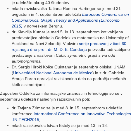
je udeležilo okrog 40 študentov.
mlada raziskovalka Tatiana Romina Hartinger se je med 31.
avgustom in 4. septembrom udeležila
European Conference on
Combinatorics, Graph Theory and Applications (Eurocomb
2015)
v norveškem Bergnu.
dr. Klavdija Kutnar je med 5. in 13. septembrom kot vabljena
predavateljica obiskala Oddelek za matematiko na University of
Auckland na Novi Zelandiji. V okviru
serije predavanj v čast 60.
rojstnega dne prof. dr. M. D. E. Conderja
je izvedla tudi vabljeno
predavanje z naslovom
Cubic symmetric graphs via odd
automorphisms.
Dr. Sergio Hiroki Koike Quintanar je septembra obiskal UNAM
(
Universidad Nacional Autonoma de Mexico
) in z dr. Gabrielo
Araujo Pardo opravljal raziskovalno delo na področju mešanih
kletk s simetrijami.
Zaposleni Oddelka za informacijske znanosti in tehnologije so se v
septembru udeležili naslednjih raziskovalnih poti:
dr. Tatjana Zrimec se je med 8. in 15. septembrom udeležila
konference
International Conference on Innovative Technologies
-IN-TECH2015
;
mladi raziskovalec Istvan Estely se je med 13. in 18.