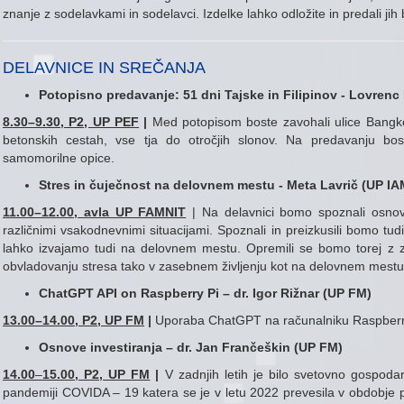
znanje z sodelavkami in sodelavci. Izdelke lahko odložite in predali j
DELAVNICE IN SREČANJA
Potopisno predavanje: 51 dni Tajske in Filipinov
- Lovrenc
8.30–9.30, P2, UP PEF
|
Med potopisom boste zavohali ulice Bangkoka
betonskih cestah, vse tja do otročjih slonov. Na predavanju bos
samomorilne opice.
Stres in čuječnost na delovnem mestu - Meta Lavrič (UP I
11.00
–
12.00, avla UP FAMNIT
| Na delavnici bomo spoznali osnove
različnimi vsakodnevnimi situacijami. Spoznali in preizkusili bomo tudi
lahko izvajamo tudi na delovnem mestu. Opremili se bomo torej z 
obvladovanju stresa tako v zasebnem življenju kot na delovnem mest
ChatGPT API on Raspberry Pi – dr. Igor Rižnar (UP FM)
13.00–14.00, P2, UP FM
|
Uporaba ChatGPT na računalniku Raspberry
Osnove investiranja – dr. Jan Frančeškin (UP FM)
14.00
–
15.00, P2, UP FM
|
V zadnjih letih je bilo svetovno gospodar
pandemiji COVIDA – 19 katera se je v letu 2022 prevesila v obdobje po