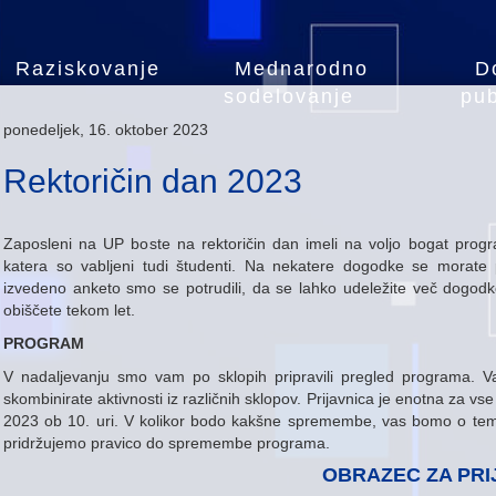
Raziskovanje
Mednarodno
D
sodelovanje
pub
ponedeljek, 16. oktober 2023
Rektoričin dan 2023
Zaposleni na UP boste na rektoričin dan imeli na voljo bogat progra
katera so vabljeni tudi študenti. Na nekatere dogodke se morate pr
izvedeno anketo smo se potrudili, da se lahko udeležite več dogodk
obiščete tekom let.
PROGRAM
V nadaljevanju smo vam po sklopih pripravili pregled programa. Va
skombinirate aktivnosti iz različnih sklopov. Prijavnica je enotna za vs
2023 ob 10. uri. V kolikor bodo kakšne spremembe, vas bomo o tem 
pridržujemo pravico do spremembe programa.
OBRAZEC ZA PRI