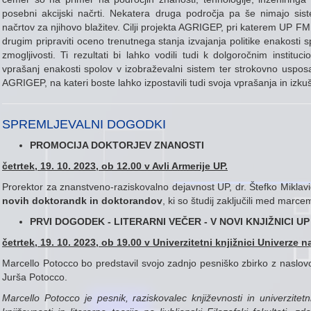
posebni akcijski načrti. Nekatera druga področja pa še nimajo sist
načrtov za njihovo blažitev. Cilji projekta AGRIGEP, pri katerem UP FM 
drugim pripraviti oceno trenutnega stanja izvajanja politike enakosti spo
zmogljivosti. Ti rezultati bi lahko vodili tudi k dolgoročnim institu
vprašanj enakosti spolov v izobraževalni sistem ter strokovno usposa
AGRIGEP, na kateri boste lahko izpostavili tudi svoja vprašanja in izkuš
SPREMLJEVALNI DOGODKI
PROMOCIJA DOKTORJEV ZNANOSTI
četrtek, 19. 10. 2023, ob 12.00 v Avli Armerije UP.
Prorektor za znanstveno-raziskovalno dejavnost UP, dr. Štefko Miklavi
novih doktorandk in doktorandov
, ki so študij zaključili med mar
PRVI DOGODEK - LITERARNI VEČER - V NOVI KNJIŽNICI UP
četrtek, 19. 10. 2023, ob 19.00 v Univerzitetni knjižnici Univerze
Marcello Potocco bo predstavil svojo zadnjo pesniško zbirko z naslov
Jurša Potocco.
Marcello Potocco je pesnik, raziskovalec književnosti in univerzitetni