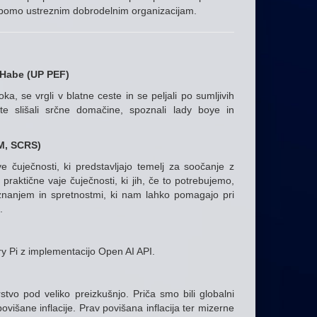
ih bomo ustreznim dobrodelnim organizacijam.
 Habe
(UP PEF)
, se vrgli v blatne ceste in se peljali po sumljivih
te slišali srčne domačine, spoznali lady boye in
AM, SCRS)
 čuječnosti, ki predstavljajo temelj za soočanje z
 praktične vaje čuječnosti, ki jih, če to potrebujemo,
znanjem in spretnostmi, ki nam lahko pomagajo pri
u.
 Pi z implementacijo Open AI API.
stvo pod veliko preizkušnjo. Priča smo bili globalni
višane inflacije. Prav povišana inflacija ter mizerne