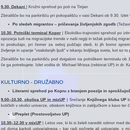
9.30, Dekani
| Krožni sprehod po poti na Tinjan
Zbirališče bo na parkirišču pri pokopališču v vasi Dekani ob 9.30. Izlet
Po sledeh migrantov – pričevanja življenjskih zgodb
(Težavn
10.30, Potniški terminal Koper
| Ekološko-trajnostni sprehod po izbra
opozarja tudi na migracijske trende v naši regiji in težak položaj migran
to poskušajo, pri čemer za seboj puščajo sledi, ki jih bomo spreme
življenje in upanje "vsakdanjih ljudi" v iskanju boljšega sveta, kot so to 
Zbirališče bo na parkirišču pod dvigalom na potniškem terminalu ob 10
če ga potrebujete. Izlet vodita dr. Michael Mrissa (rektorat UP) in dr. 
KULTURNO - DRUŽABNO
Literarni sprehod po Kopru z branjem poezije in sproščujo
9.00
–
10.30, okolica UP in mixUP
| Srečanje
Knjižnega kluba UP
b
kotičkih v okolici univerze, obiskom knjižnice in zaključkom s kavo ter
UPreplet (Prostovoljstvo UP)
10.30
–
12.30 v mixUP
| Letos vse, ki bi si želeli narediti odmor med
od doma karkoli ustvarjalnega – kar radi počnete ali ustvarjate, v 