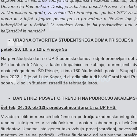
književnosti in literarne teorije na ljubljanski Filozofski fakulteti,
Univerze na Primorskem. Doslej je izdal šest pesniških zbirk. Za zbirk
za Veronikino nagrado, za zbirko "Via Francigena" pa leta 2012 za Je
doma in v tujini, njegove pesmi pa so prevedene v številne tuje j
hebrejščini in v češčini. V zadnjem času je bil predstavljen tudi
italijanščini in nemščini.
URADNA OTVORITEV ŠTUDENTSKEGA DOMA PRISOJE 9b
petek, 20. 10. ob 12h, Prisoje 9a
Na prvi študijski dan so UP Študentski domovi odprli prenovljeni de
82 dodatnih ležišč v, z lastno kopalnico in kuhinjo, opremljenih d
obstoječega doma ŠD Prisoje, ki ima 160 študentskih postelj. Skupaj b
leta 2022 UP je od Luke Koper, d.d. odkupila tudi bivši Garni hotel Pri
sobah , ki so jih študenti zasedli že februarja letos.
DAN ETIKE: POSVET O TRENDIH NA PODROČJU AKADEMSK
četrtek, 24. 10. ob 12h, predavalnica Burja 1 na UP FHŠ.
V zadnjih letih in mesecih beležimo na področju akademske integritete
umetne inteligence v visokošolskem prostoru obenem pa beležim
študentov. Umetna inteligenca tako vzbuja precej vprašanj, povezanih 
medtem ko se na področju kršitev študentov od retributivne pravično