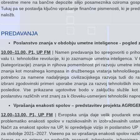
obrestne mere na bančne depozite silijo posameznika oziroma gospo
Tukaj pa se postavlja ključno vprašanje finančne pismenosti, ki je pred
naložb.
PREDAVANJA
Poslanstvo znanja v obdobju umetne inteligence - pogled 
10.00
–
11.00, P1, UP FM
| Namen predavanja bo spregovoriti o prihodn
valu t.i. tehnološke revolucije, ki jo zaznamuje umetna inteligenca. 
(kategorizacije) znanja in njihova pomembnost pri razvoju umetne inte
znanja kot moralnega kompasa in družbenega vratarja tehnološkega ra
potrebno za namene nadaljnjega civilizacijskega razvoja tudi do rab
izbrani zgodovinski primeri uporabe znanja za razvoj tehnoloških inov
posledice. Vse prikazane ugotovitve bodo v zaključku služile kot
poslanstvu različnih vrst znanj za k človeku-usmerjeni tehnološki napr
Vprašanja enakosti spolov – predstavitev projekta AGRIGEP -
12.00
–
13.00, P1, UP FM
| Evropska unija daje velik poudarek ena
problematiko enakosti spolov v raziskovalnih in izobraževalnih usta
Načrt za enakost spolov na UP, ki opredeljuje vizijo in poslanstvo UP 
za obdobje 2021–2027. Vseeno pa so vprašanja enakosti spolov različna
čemer so na primer na področjih znanosti, tehnologije, inženiringa