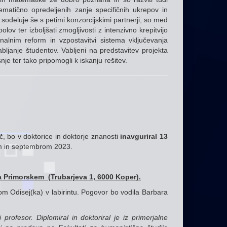
ematično opredeljenih zanje specifičnih ukrepov in
sodeluje še s petimi konzorcijskimi partnerji, so med
lov ter izboljšati zmogljivosti z intenzivno krepitvijo
cionalnim reform in vzpostavitvi sistema vključevanja
bljanje študentov. Vabljeni na predstavitev projekta
nje ter tako pripomogli k iskanju rešitev.
č, bo v doktorice in doktorje znanosti
inavguriral 13
cem in septembrom 2023.
 na Primorskem (Trubarjeva 1, 6000 Koper).
om Odisej(ka) v labirintu. Pogovor bo vodila Barbara
 profesor. Diplomiral in doktoriral je iz primerjalne