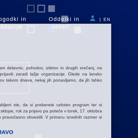
ogodki in
Oddelki in
|
EN
likacije
centri
m delavnic, pohodov, izletov in drugih srečanj, na
ijaviti zaradi lažje organizacije. Glede na lansko
ov tekom dneva, nekaj jih ponavljamo, da jih lahko
bljeni ste, da si preberete celoten program ter si
e sklope, rok za prijavo pa poteče v torek, 17. oktobra
pravočasno obvestili. V primeru izrednih razmer si
JAVO