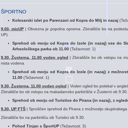
ŠPORTNO
Kolesarski izlet po Parenzani od Kopra do Milj in nazaj
(Teža
9.00, mixUP
| Obvezna je popolna oprema. Zbirališče bo na podestu 
UP).
Sprehod ob morju od Kopra do Izole (in nazaj) vse
do Si
Arheološkega parka ob 11.00
(Težavnost: 1)
9.30, Žusterna, 11.00 voden ogled
| Zbirališče bo ob vstopu na m
nista vodena.
Sprehod ob morju od Kopra do Izole (in nazaj) z
možnost
11.00
(Težavnost: 1)
9.30, Žusterna, 11.00 voden ogled
| Voden ogled bo potekal v angle
Zbirališče bo ob vstopu na makadamsko parkirišče v Žusterni ob 9.30
Sprehod ob morju od Turistice do Pirana (in nazaj), z ogle
9.30, UP FTŠ
| Sproščen sprehod do Pirana z možnostjo skupinskega 
Zbirališče bo na parkirišču ob Turistici ob 9.30.
Pohod Tinjan s ŠportUP
(Težavnost: 3)