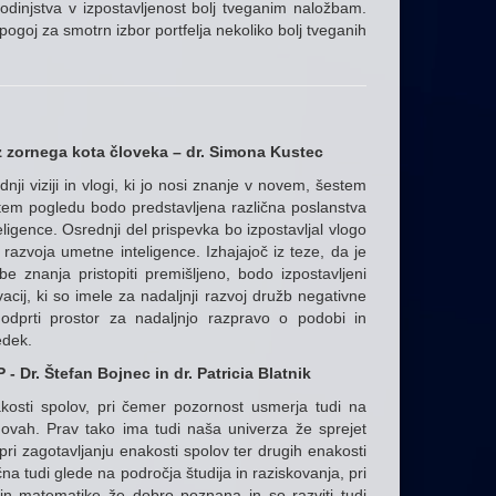
dinjstva v izpostavljenost bolj tveganim naložbam.
pogoj za smotrn izbor portfelja nekoliko bolj tveganih
z zornega kota človeka – dr. Simona Kustec
ji viziji in vlogi, ki jo nosi znanje v novem, šestem
V tem pogledu bodo predstavljena različna poslanstva
ligence. Osrednji del prispevka bo izpostavljal vlogo
zvoja umetne inteligence. Izhajajoč iz teze, da je
e znanja pristopiti premišljeno, bodo izpostavljeni
acij, ki so imele za nadaljnji razvoj družb negativne
 odprti prostor za nadaljnjo razpravo o podobi in
edek.
 Dr. Štefan Bojnec in dr. Patricia Blatnik
kosti spolov, pri čemer pozornost usmerja tudi na
novah. Prav tako ima tudi naša univerza že sprejet
pri zagotavljanju enakosti spolov ter drugih enakosti
 tudi glede na področja študija in raziskovanja, pri
 in matematike že dobro poznana in so razviti tudi