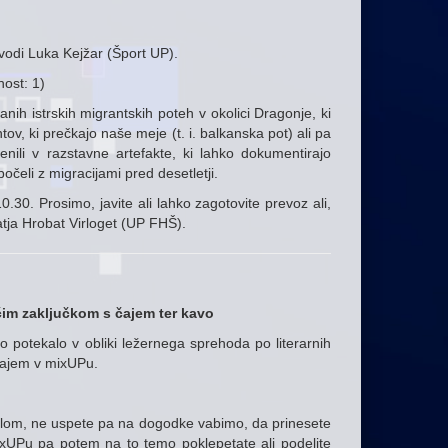
 vodi Luka Kejžar (Šport UP).
ost: 1)
nih istrskih migrantskih poteh v okolici Dragonje, ki
tov, ki prečkajo naše meje (t. i. balkanska pot) ali pa
nili v razstavne artefakte, ki lahko dokumentirajo
počeli z migracijami pred desetletji.
.30. Prosimo, javite ali lahko zagotovite prevoz ali,
Katja Hrobat Virloget (UP FHŠ).
čim zaključkom s čajem ter kavo
o potekalo v obliki ležernega sprehoda po literarnih
 čajem v mixUPu.
 delom, ne uspete pa na dogodke vabimo, da prinesete
mixUPu pa potem na to temo poklepetate ali podelite