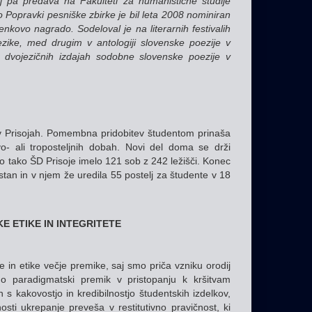
 zdaj pa predava na Fakulteti za humanistične študije
o Popravki pesniške zbirke je bil leta 2008 nominiran
nkovo nagrado. Sodeloval je na literarnih festivalih
ezike, med drugim v antologiji slovenske poezije v
 v dvojezičnih izdajah sodobne slovenske poezije v
l v Prisojah. Pomembna pridobitev študentom prinaša
vo- ali troposteljnih dobah. Novi del doma se drži
o tako ŠD Prisoje imelo 121 sob z 242 ležišči. Konec
stan in v njem že uredila 55 postelj za študente v 18
E ETIKE IN INTEGRITETE
 in etike večje premike, saj smo priča vzniku orodij
o paradigmatski premik v pristopanju k kršitvam
s kakovostjo in kredibilnostjo študentskih izdelkov,
sti ukrepanje preveša v restitutivno pravičnost, ki