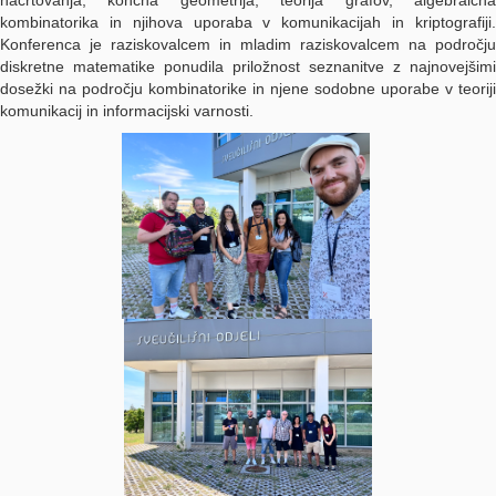
načrtovanja, končna geometrija, teorija grafov, algebraična
kombinatorika in njihova uporaba v komunikacijah in kriptografiji.
Konferenca je raziskovalcem in mladim raziskovalcem na področju
diskretne matematike ponudila priložnost seznanitve z najnovejšimi
dosežki na področju kombinatorike in njene sodobne uporabe v teoriji
komunikacij in informacijski varnosti.