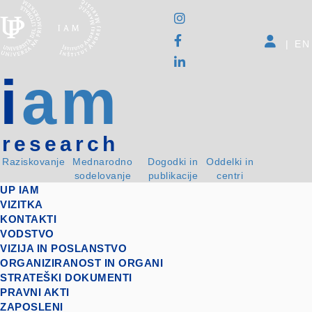
|
EN
i
am
research
Raziskovanje
Mednarodno
Dogodki in
Oddelki in
sodelovanje
publikacije
centri
UP IAM
VIZITKA
KONTAKTI
VODSTVO
VIZIJA IN POSLANSTVO
ORGANIZIRANOST IN ORGANI
STRATEŠKI DOKUMENTI
PRAVNI AKTI
ZAPOSLENI