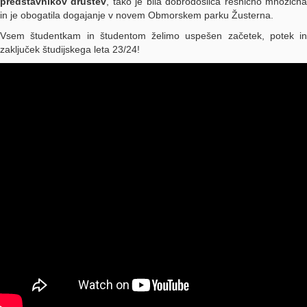
predstavnikov društev
, tako je bila dobrodošlica resnično množičn
in je obogatila dogajanje v novem Obmorskem parku Žusterna.
Vsem študentkam in študentom želimo uspešen začetek, potek in
zaključek študijskega leta 23/24!