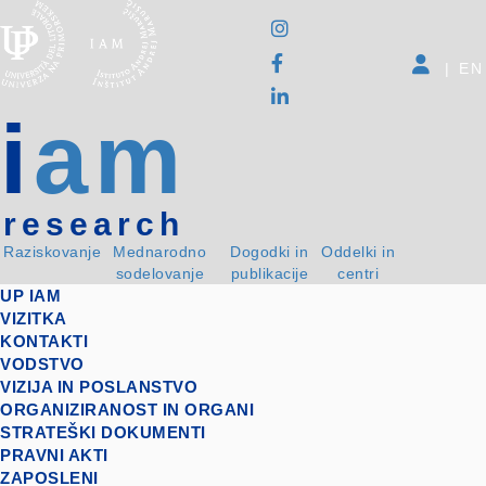
|
EN
i
am
research
Raziskovanje
Mednarodno
Dogodki in
Oddelki in
sodelovanje
publikacije
centri
UP IAM
VIZITKA
KONTAKTI
VODSTVO
VIZIJA IN POSLANSTVO
ORGANIZIRANOST IN ORGANI
STRATEŠKI DOKUMENTI
PRAVNI AKTI
ZAPOSLENI