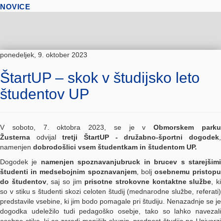
NOVICE
ponedeljek, 9. oktober 2023
ŠtartUP – skok v študijsko leto
študentov UP
V soboto, 7. oktobra 2023, se je v
Obmorskem park
Žusterna
odvijal
tretji ŠtartUP - družabno-športni dogodek
namenjen
dobrodošlici vsem študentkam in študentom UP.
Dogodek je
namenjen spoznavanjubruck in brucev s starejšim
študenti in medsebojnim spoznavanjem
, bolj
osebnemu pristop
do študentov
, saj so jim
prisotne
strokovne kontaktne službe
, k
so v stiku s študenti skozi celoten študij (mednarodne službe, referati)
predstavile vsebine, ki jim bodo pomagale pri študiju. Nenazadnje se je
dogodka udeležilo tudi pedagoško osebje, tako so lahko navezali