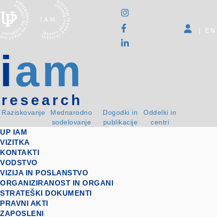
|
EN
i
am
research
Raziskovanje
Mednarodno
Dogodki in
Oddelki in
sodelovanje
publikacije
centri
UP IAM
VIZITKA
KONTAKTI
VODSTVO
VIZIJA IN POSLANSTVO
ORGANIZIRANOST IN ORGANI
STRATEŠKI DOKUMENTI
PRAVNI AKTI
ZAPOSLENI