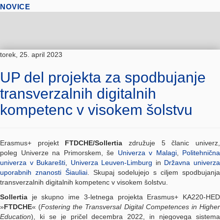
NOVICE
torek, 25. april 2023
UP del projekta za spodbujanje
transverzalnih digitalnih
kompetenc v visokem šolstvu
Erasmus+ projekt
FTDCHE/Sollertia
združuje 5 članic univerz
poleg Univerze na Primorskem, še
Univerza v Malagi
,
Politehnična
univerza v Bukarešti
,
Univerza Leuven-Limburg
in
Državna univerz
uporabnih znanosti Šiauliai
. Skupaj sodelujejo s ciljem spodbujanj
transverzalnih digitalnih kompetenc v visokem šolstvu.
Sollertia
je skupno ime 3-letnega projekta Erasmus+ KA220-HED
»
FTDCHE
« (
Fostering the Transversal Digital Competences in Highe
Education
), ki se je pričel decembra 2022, in njegovega sistema