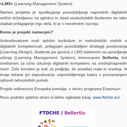
»LMS«
(
Learning Management System
).
Namen projekta je spodbujanje posodabljanja naprednih digitalnih
veščin državljanov na splošno in zlasti visokošolskih študentov ter tako
olajšati prilagajanje trgu dela, ki je v nenehnem razvoju.
Komu je projekt namenjen?
Izobraževalcem nudi splošni kurikulum in metodološki vodnik o
digitalnih kompetencah, prilagojen posodobljeni strategiji poučevanja
(
Learning Design
), študente pa spozna z LMS sistemom za upravljanje
učenja (
Learning Management System
), imenovanim
Sollertia
, ko
sredstvom za učno izkušnjo digitalnih kompetenc na srednji/napredni
ravni. Zelo koristen je tudi za podjetja, še posebej mala in srednja, ki
imajo težave pri zaposlovanju usposobljenega kadra s poznavanjem
njihovih tehnoloških potreb.
Projekt sofinancira Evropska komisija, v okviru programa Erasmus+.
Novo podobo spletne strani si lahko ogledate tukaj:
www.ftdche.eu/