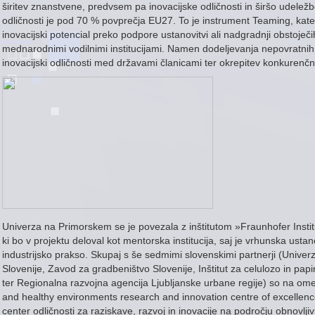
širitev znanstvene, predvsem pa inovacijske odličnosti in širšo udeležb
odličnosti je pod 70 % povprečja EU27. To je instrument Teaming, kater
inovacijski potencial preko podpore ustanovitvi ali nadgradnji obstoječ
mednarodnimi vodilnimi institucijami. Namen dodeljevanja nepovratnih
inovacijski odličnosti med državami članicami ter okrepitev konkurenčnos
Univerza na Primorskem se je povezala z inštitutom »Fraunhofer Instit
ki bo v projektu deloval kot mentorska institucija, saj je vrhunska ustan
industrijsko prakso. Skupaj s še sedmimi slovenskimi partnerji (Univer
Slovenije, Zavod za gradbeništvo Slovenije, Inštitut za celulozo in papi
ter Regionalna razvojna agencija Ljubljanske urbane regije) so na omen
and healthy environments research and innovation centre of excellen
center odličnosti za raziskave, razvoj in inovacije na področju obnovlj