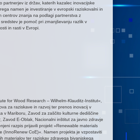
o partnerjev iz držav, katerih kazalec inovacijske
ega namen je investiranje v evropski raziskovalni in
ih centrov znanja na podlagi partnerstva z
 sredstev je pomoč pri zmanjševanju razlik v
ti in rasti v Evropi.
ute for Wood Research – Wilhelm-Klauditz-Institut«,
ova za raziskave in razvoj ter prenos inovacij v
za v Mariboru, Zavod za zaščito kulturne dediščine
r, Zavod E-Oblak, Nacionalni inštitut za javno zdravje
jeni razpis prijavili projekt »Renewable materials
ce (InnoRenew CoE)«. Namen projekta je vzpostaviti
ivih materialov ter raziskav zdravega bivanjskega