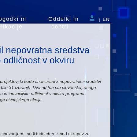
ogodki in
Oddelki in
|
EN
likacije
centri
il nepovratna sredstva
 odličnost v okviru
ojektov, ki bodo financirani z nepovratnimi sredstvi
bilo 31 izbranih. Dva od teh sta slovenska, enega
no in inovacijsko odličnost v okviru programa
ga bivanjskega okolja.
n inovacijam, sodi tudi eden izmed ukrepov za