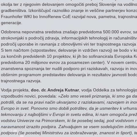
okolja ter z njegovim delovanjem omogočiti preboj Slovenije na vodiln
gradbeništva. Izkoriščujoč raznoliko znanje in veščine partnerjev konzo
Fraunhofer WKI bo InnoRenew CoE razvijal nova, pametna, trajnostna 
generacije.
Odobrena nepovratna sredstva znašajo predvidoma 500.000 evrov, saj 
strokovnjaki s področij zdravja, informacijskih tehnologij in računalništ
področij uporabe in ravnanja z obnovljivmi viri ter trajnostnega razvoja 
S tem načrtom (vzpostavitev, delovanje in vzdržen razvoj) se bodo v ko
za končnih predvidenih 10 projektov, ki jih bo sofinancirala Evropska K
predvidoma 20 milijonov evrov za posamezen center). V novem centru o
znanstvena spoznanja ter nudili podporo pri raziskavah, razvoju in inova
obširnim programom predstavitev delovanja in rezultatov javnosti bodo
trajnostnega razvoja.
Vodja projekta,
doc. dr. Andreja Kutnar
, vodja Oddelka za tehnologijo
vzpodbudni novici, povedala:
»Zelo smo veseli priznanja, ki smo ga da
potrdili, da se na pravi način ukvarjamo z raziskavami, razvojem in in
Evropo in svet. Ponovno smo dobili potrditev, da je usmeritev k vrhun
tekmovanju z najboljšimi v Evropi in svetu edina, ki nam omogoča prež
vodstvu Univerze na Primorskem, ki še posebej sedaj, pod vodstvom re
naravnanost izrazito podpira. Zahvaljujem se vsem sodelujočim inštitu
podporo (še posebej Ministrstvu za izobraževanje, znanost in šport), t