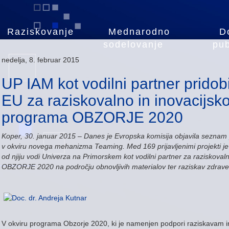
Raziskovanje
Mednarodno
D
sodelovanje
pub
nedelja, 8. februar 2015
UP IAM kot vodilni partner pridob
EU za raziskovalno in inovacijsko
programa OBZORJE 2020
Koper, 30. januar 2015 – Danes je Evropska komisija objavila seznam pr
v okviru novega mehanizma Teaming. Med 169 prijavljenimi projekti je 
od njiju vodi Univerza na Primorskem kot vodilni partner za raziskoval
OBZORJE 2020 na področju obnovljivih materialov ter raziskav zdrave
V okviru programa Obzorje 2020, ki je namenjen podpori raziskavam i