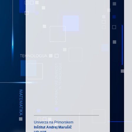
Univerza na Primorskem
Inštitut Andrej Marušič