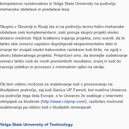
kompetence raziskovalcev iz Volga State University na področju
mehanske obdelave in predelave lesa.
Skupini v Sloveniji in Rusiji sta si na področju termo-hidro-mehanske
obdelave zelo komplementarni, zato ponuja skupni projekt visoko
dodano vrednost. Kljub kratkemu trajanja projekta, smo ocenili, da bi
lahko obe univerzi uspešno dopolnjevali eksperimentalno delo in
znanje ter izvajali visoko kakovostne raziskave tudi širše, ne zgolj v
okviru bilateralnega projekta. Prepričani smo, da tesnejše sodelovanje
univerz lahko vodi do novih pomembnih rezultatov, znanj in tudi do
razvoja izdelkov in procesov z minimalnim vplivi na okolje.
Ob tem vidimo možnost za sodelovanje tudi v povezovanju na
študijskem področju, saj tudi članica UP Famnit, kot matična Univerza
za področje tega dela Evrope, s to Univerzo že sodeluje v internetni
olimpijadi za študente (
http://www.i-olymp.com/
), razširitev možnosti
sodelovanja pa vidimo tudi v študijskih izmenjavah.
Volga State University of Technology