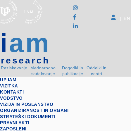
|
EN
i
am
research
Raziskovanje
Mednarodno
Dogodki in
Oddelki in
sodelovanje
publikacije
centri
UP IAM
VIZITKA
KONTAKTI
VODSTVO
VIZIJA IN POSLANSTVO
ORGANIZIRANOST IN ORGANI
STRATEŠKI DOKUMENTI
PRAVNI AKTI
ZAPOSLENI