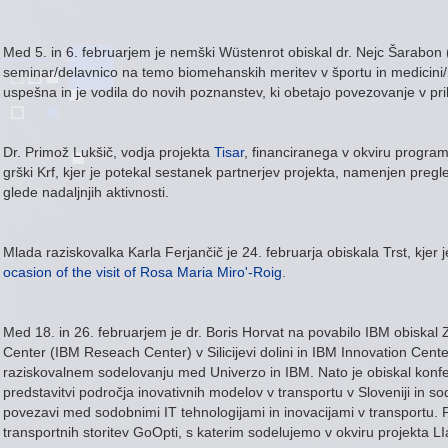
Med 5. in 6. februarjem je nemški Wüstenrot obiskal dr. Nejc Šarabon (
seminar/delavnico na temo biomehanskih meritev v športu in medicini/re
uspešna in je vodila do novih poznanstev, ki obetajo povezovanje v pri
Dr. Primož Lukšič, vodja projekta
Tisar
, financiranega v okviru program
grški Krf, kjer je potekal sestanek partnerjev projekta, namenjen preg
glede nadaljnjih aktivnosti.
Mlada raziskovalka Karla Ferjančič je 24. februarja obiskala Trst, kjer 
ocasion of the visit of Rosa Maria Miro'-Roig
.
Med 18. in 26. februarjem je dr. Boris Horvat na povabilo IBM obiskal 
Center (IBM Reseach Center) v Silicijevi dolini in IBM Innovation Cen
raziskovalnem sodelovanju med Univerzo in IBM. Nato je obiskal konfer
predstavitvi področja inovativnih modelov v transportu v Sloveniji in so
povezavi med sodobnimi IT tehnologijami in inovacijami v transportu. 
transportnih storitev GoOpti, s katerim sodelujemo v okviru projekta L