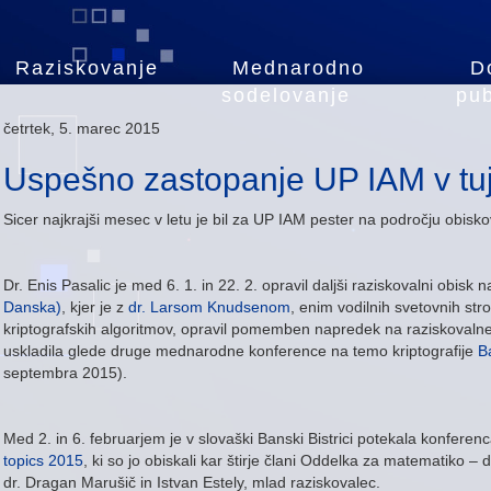
Raziskovanje
Mednarodno
D
sodelovanje
pub
četrtek, 5. marec 2015
Uspešno zastopanje UP IAM v tuji
Sicer najkrajši mesec v letu je bil za UP IAM pester na področju obiskov 
Dr. Enis Pasalic je med 6. 1. in 22. 2. opravil daljši raziskovalni obisk 
Danska)
, kjer je z
dr. Larsom Knudsenom
, enim vodilnih svetovnih str
kriptografskih algoritmov, opravil pomemben napredek na raziskovalnem
uskladila glede druge mednarodne konference na temo kriptografije
B
septembra 2015).
Med 2. in 6. februarjem je v slovaški Banski Bistrici potekala konferen
topics 2015
, ki so jo obiskali kar štirje člani Oddelka za matematiko – d
dr. Dragan Marušič in Istvan Estely, mlad raziskovalec.