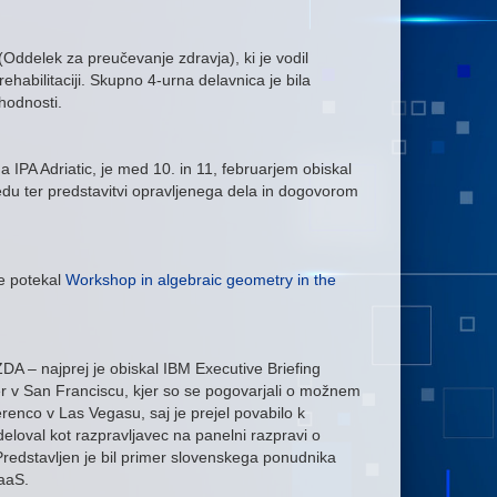
Oddelek za preučevanje zdravja), ki je vodil
habilitaciji. Skupno 4-urna delavnica je bila
hodnosti.
a IPA Adriatic, je med 10. in 11, februarjem obiskal
ledu ter predstavitvi opravljenega dela in dogovorom
je potekal
Workshop in algebraic geometry in the
ZDA – najprej je obiskal IBM Executive Briefing
ter v San Franciscu, kjer so se pogovarjali o možnem
enco v Las Vegasu, saj je prejel povabilo k
deloval kot razpravljavec na panelni razpravi o
Predstavljen je bil primer slovenskega ponudnika
IaaS.