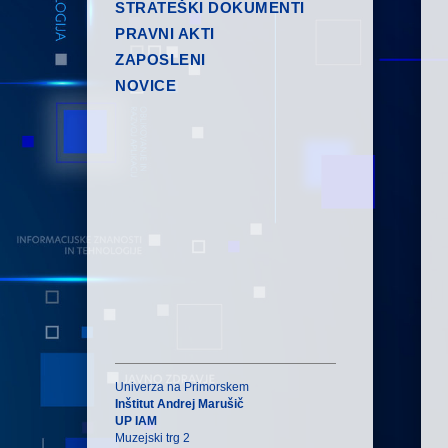
STRATEŠKI DOKUMENTI
PRAVNI AKTI
ZAPOSLENI
NOVICE
Univerza na Primorskem
Inštitut Andrej Marušič
UP IAM
Muzejski trg 2