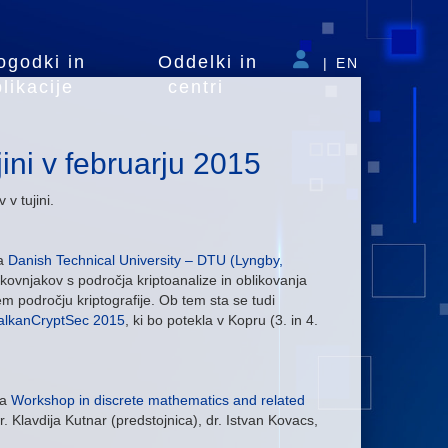
ogodki in
Oddelki in
|
EN
likacije
centri
ni v februarju 2015
v tujini.
na
Danish Technical University – DTU (Lyngby,
okovnjakov s področja kriptoanalize in oblikovanja
 področju kriptografije. Ob tem sta se tudi
alkanCryptSec 2015
, ki bo potekla v Kopru (3. in 4.
ca
Workshop in discrete mathematics and related
r. Klavdija Kutnar (predstojnica), dr. Istvan Kovacs,