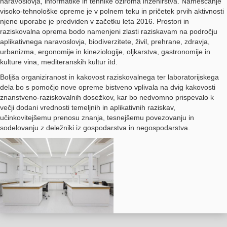
naravoslovja, informatike in tehnike oziroma inženirstva. Nameščanje
visoko-tehnološke opreme je v polnem teku in pričetek prvih aktivnosti
njene uporabe je predviden v začetku leta 2016. Prostori in
raziskovalna oprema bodo namenjeni zlasti raziskavam na področju
aplikativnega naravoslovja, biodiverzitete, živil, prehrane, zdravja,
urbanizma, ergonomije in kineziologije, oljkarstva, gastronomije in
kulture vina, mediteranskih kultur itd.
Boljša organiziranost in kakovost raziskovalnega ter laboratorijskega
dela bo s pomočjo nove opreme bistveno vplivala na dvig kakovosti
znanstveno-raziskovalnih dosežkov, kar bo nedvomno prispevalo k
večji dodani vrednosti temeljnih in aplikativnih raziskav,
učinkovitejšemu prenosu znanja, tesnejšemu povezovanju in
sodelovanju z deležniki iz gospodarstva in negospodarstva.