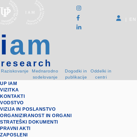
|
EN
i
am
research
Raziskovanje
Mednarodno
Dogodki in
Oddelki in
sodelovanje
publikacije
centri
UP IAM
VIZITKA
KONTAKTI
VODSTVO
VIZIJA IN POSLANSTVO
ORGANIZIRANOST IN ORGANI
STRATEŠKI DOKUMENTI
PRAVNI AKTI
ZAPOSLENI