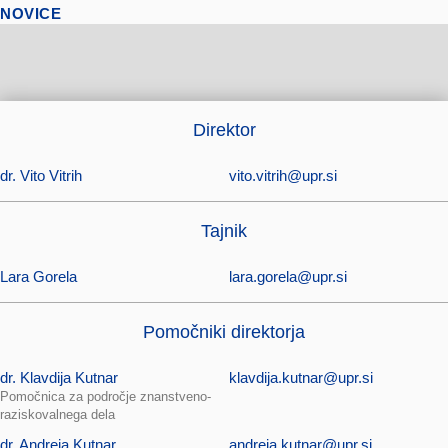
NOVICE
Direktor
dr. Vito Vitrih
vito.vitrih@upr.si
Tajnik
Lara Gorela
lara.gorela@upr.si
Pomočniki direktorja
dr. Klavdija Kutnar
klavdija.kutnar@upr.si
Pomočnica za področje znanstveno-
raziskovalnega dela
dr. Andreja Kutnar
andreja.kutnar@upr.si