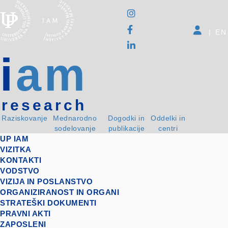
|
EN
i
am
research
Raziskovanje
Mednarodno
Dogodki in
Oddelki in
sodelovanje
publikacije
centri
UP IAM
VIZITKA
KONTAKTI
VODSTVO
VIZIJA IN POSLANSTVO
ORGANIZIRANOST IN ORGANI
STRATEŠKI DOKUMENTI
PRAVNI AKTI
ZAPOSLENI