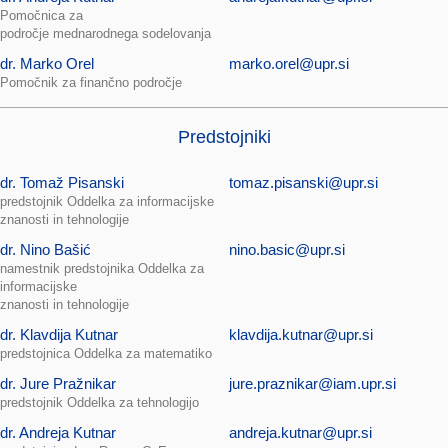
Pomočnica za
področje mednarodnega sodelovanja
dr. Marko Orel
marko.orel@upr.si
Pomočnik za finančno področje
Predstojniki
dr. Tomaž Pisanski
tomaz.pisanski@upr.si
predstojnik Oddelka za informacijske
znanosti in tehnologije
dr. Nino Bašić
nino.basic@upr.si
namestnik predstojnika Oddelka za
informacijske
znanosti in tehnologije
dr. Klavdija Kutnar
klavdija.kutnar@upr.si
predstojnica Oddelka za matematiko
dr. Jure Pražnikar
jure.praznikar@iam.upr.si
predstojnik Oddelka za tehnologijo
dr. Andreja Kutnar
andreja.kutnar@upr.si