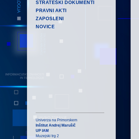
STRATEŠKI DOKUMENTI
PRAVNI AKTI
ZAPOSLENI
NOVICE
Univerza na Primorskem
Inštitut Andrej Marušič
UP IAM
Muzejski trg 2