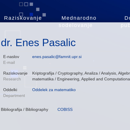
Raziskovanje
Mednarodno
D
sodelovanje
pub
dr. Enes Pasalic
E-naslov
enes.pasalic@famnit.upr.si
E-mail
Raziskovanje
Kriptografija / Cryptography, Analiza / Analysis, Algeb
Research
matematika / Engineering, Applied and Computation
Oddelki
Oddelek za matematiko
Department
Bibliografija / Bibliography
COBISS