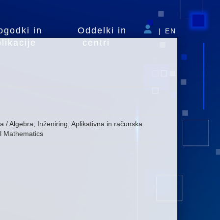
ogodki in
Oddelki in
|
EN
likacije
centri
ra / Algebra, Inženiring, Aplikativna in računska
al Mathematics