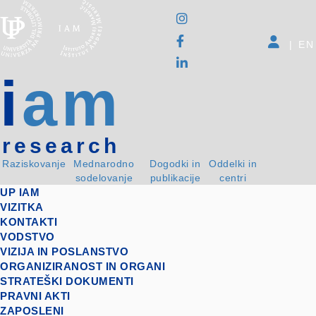
|
EN
i
am
research
Raziskovanje
Mednarodno
Dogodki in
Oddelki in
sodelovanje
publikacije
centri
UP IAM
VIZITKA
KONTAKTI
VODSTVO
VIZIJA IN POSLANSTVO
ORGANIZIRANOST IN ORGANI
STRATEŠKI DOKUMENTI
PRAVNI AKTI
ZAPOSLENI