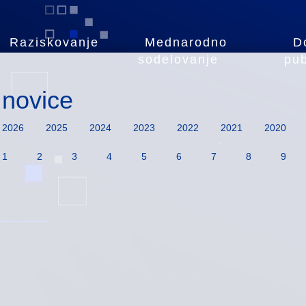
Raziskovanje
Mednarodno
D
sodelovanje
pub
novice
2026
2025
2024
2023
2022
2021
2020
1
2
3
4
5
6
7
8
9