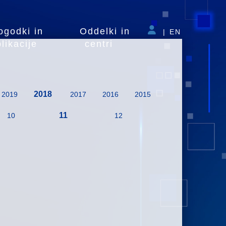
ogodki in
Oddelki in
|
EN
likacije
centri
2018
2019
2017
2016
2015
11
10
12