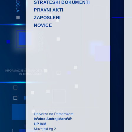
STRATEŠKI DOKUMENTI
PRAVNI AKTI
ZAPOSLENI
NOVICE
Univerza na Primorskem
Inštitut Andrej Marušič
UP IAM
Muzejski trg 2