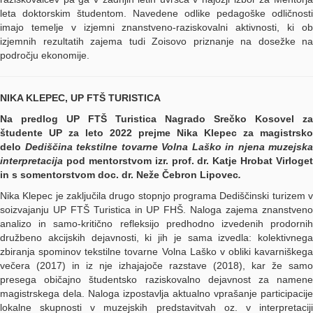
leta doktorskim študentom. Navedene odlike pedagoške odličnosti
imajo temelje v izjemni znanstveno-raziskovalni aktivnosti, ki ob
izjemnih rezultatih zajema tudi Zoisovo priznanje na dosežke na
področju ekonomije.
NIKA KLEPEC, UP FTŠ TURISTICA
Na predlog UP FTŠ Turistica Nagrado Srečko Kosovel za
študente UP za leto 2022 prejme Nika Klepec za magistrsko
delo
Dediščina tekstilne tovarne Volna Laško in njena muzejska
interpretacija
pod mentorstvom izr. prof. dr. Katje Hrobat Virloget
in s somentorstvom doc. dr. Neže Čebron Lipovec
.
Nika Klepec je zaključila drugo stopnjo programa Dediščinski turizem v
soizvajanju UP FTŠ Turistica in UP FHŠ. Naloga zajema znanstveno
analizo in samo-kritično refleksijo predhodno izvedenih prodornih
družbeno akcijskih dejavnosti, ki jih je sama izvedla: kolektivnega
zbiranja spominov tekstilne tovarne Volna Laško v obliki kavarniškega
večera (2017) in iz nje izhajajoče razstave (2018), kar že samo
presega običajno študentsko raziskovalno dejavnost za namene
magistrskega dela. Naloga izpostavlja aktualno vprašanje participacije
lokalne skupnosti v muzejskih predstavitvah oz. v interpretaciji