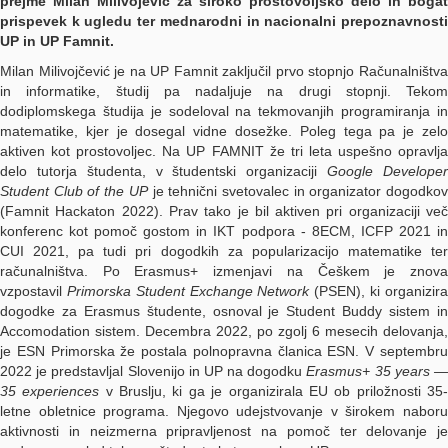
prejme Milan Milivojević za široko prostovoljsko delo in bogat
prispevek k ugledu ter mednarodni in nacionalni prepoznavnosti
UP in UP Famnit.
Milan Milivojčević je na UP Famnit zaključil prvo stopnjo Računalništva
in informatike, študij pa nadaljuje na drugi stopnji. Tekom
dodiplomskega študija je sodeloval na tekmovanjih programiranja in
matematike, kjer je dosegal vidne dosežke. Poleg tega pa je zelo
aktiven kot prostovoljec. Na UP FAMNIT že tri leta uspešno opravlja
delo tutorja študenta, v študentski organizaciji
Google Develope
Student Club of the UP
je tehnični svetovalec in organizator dogodko
(Famnit Hackaton 2022). Prav tako je bil aktiven pri organizaciji več
konferenc kot pomoč gostom in IKT podpora - 8ECM, ICFP 2021 in
CUI 2021, pa tudi pri dogodkih za popularizacijo matematike ter
računalništva. Po Erasmus+ izmenjavi na Češkem je znova
vzpostavil
Primorska Student Exchange Network
(PSEN), ki organizir
dogodke za Erasmus študente, osnoval je Student Buddy sistem in
Accomodation sistem. Decembra 2022, po zgolj 6 mesecih delovanja,
je ESN Primorska že postala polnopravna članica ESN. V septembru
2022 je predstavljal Slovenijo in UP na dogodku
Erasmus+ 35 years 
35 experiences
v Bruslju, ki ga je organizirala EU ob priložnosti 35
letne obletnice programa. Njegovo udejstvovanje v širokem naboru
aktivnosti in neizmerna pripravljenost na pomoč ter delovanje je