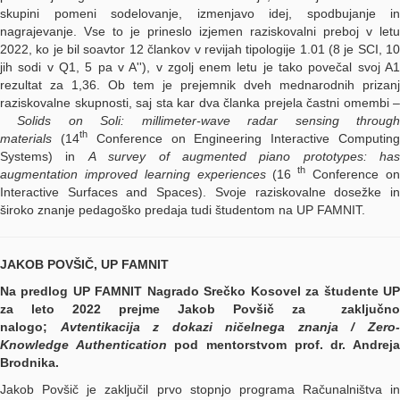
skupini pomeni sodelovanje, izmenjavo idej, spodbujanje in
nagrajevanje. Vse to je prineslo izjemen raziskovalni preboj v letu
2022, ko je bil soavtor 12 člankov v revijah tipologije 1.01 (8 je SCI, 10
jih sodi v Q1, 5 pa v A''), v zgolj enem letu je tako povečal svoj A1
rezultat za 1,36. Ob tem je prejemnik dveh mednarodnih prizanj
raziskovalne skupnosti, saj sta kar dva članka prejela častni omembi –
Solids on Soli: millimeter-wave radar sensing throug
th
materials
(14
Conference on Engineering Interactive Computin
Systems) in
A survey of augmented piano prototypes: has
th
augmentation improved learning experiences
(16
Conference o
Interactive Surfaces and Spaces). Svoje raziskovalne dosežke in
široko znanje pedagoško predaja tudi študentom na UP FAMNIT.
JAKOB POVŠIČ, UP FAMNIT
Na predlog UP FAMNIT Nagrado Srečko Kosovel za študente UP
za leto 2022 prejme Jakob Povšič za zaključno
nalogo;
Avtentikacija z dokazi ničelnega znanja / Zero
Knowledge Authentication
pod mentorstvom prof. dr. Andrej
Brodnika.
Jakob Povšič je zaključil prvo stopnjo programa Računalništva in