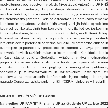
medkulturnost pod vodstvom prof. dr. Nives Zudič Antonič na UP FHŠ
z doktorsko disertacijo, ki predstavlja dosežek v mednarodnih
raziskovalnih krogih, je izjemno kakovostno delo, je izvirna in aktualna
ter metodološko primerna. Delo se osredotoča na obravnavo tematike
identitete in pripadnosti v delih štirih avtorjev, ki jih lahko opredelimo
kot predhodnike aktualnih tem kompleksnih družb, kot so: jezikovni in
kulturni pluralizem, hibridizem, negotova identiteta, medkulturni dialog.
Izvirnost raziskave temelji na ugotovitvi, da so predlogi nekaterih
intelektualcev iz preteklosti še vedno aktualni. Pri premostitvi etnične in
ozemeljske pripadnosti iz preteklosti se namreč zastavlja problem
sobivanja številnih različnih kultur na istem ozemlju. Kandidatka je bila
v času študija odlična študentka, vključena v dva mednarodna
projekta, kot edina avtorica ali v soavtorstvu je objavila štiri izvirne
znanstvene članke in eno poglavje v monografski publikaciji,
sodelovala je z izobraževalnimi in raziskovalnimi inštitucijami ter
sodelovala na mednarodnih konferencah. Njena naloga je prejela
nagrado Centra za raziskovanje manjšin (CERM) Univerze v Insubriji.
MILAN MILIVOJČEVIĆ, UP FAMNIT
Na predlog UP FAMNIT Priznanje UP za študente UP za leto 2022