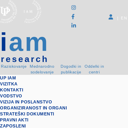
|
EN
i
am
research
Raziskovanje
Mednarodno
Dogodki in
Oddelki in
sodelovanje
publikacije
centri
UP IAM
VIZITKA
KONTAKTI
VODSTVO
VIZIJA IN POSLANSTVO
ORGANIZIRANOST IN ORGANI
STRATEŠKI DOKUMENTI
PRAVNI AKTI
ZAPOSLENI