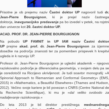
Prisotne je ob prejemu naziv
Častni doktor UP
nagovoril tudi
dr
Jean-Pierre Bourguignon
, ki je prejel naziv častnega
doktorja,
inavguracijsko predavanje
pa bo izvedel v petek, na rojstn
dan univerze kot
20. častni doktor UP.
ACAD. PROF. DR. JEAN-PIERRE BOURGUIGNON
Na pobudo
UP FAMNIT in UP IAM naziv Častni dokto
UP
prejme
akad. prof. dr. Jean-Pierre Bourguignon
za izjemne
dosežke na področju znanosti ter za pomemben prispevek h krepitvi
ugleda in k razvoju UP.
Profesor dr. Jean-Pierre Bourguignon je ugledni akademik – njegovo
raziskovalno področje je diferencialna geometrija, v svojem delu pa se
je osredotočil na Riccijevo ukrivljenost. Je tudi soavtor monografij: »A
Spinorial Approach to Riemannian and Conformal Geometry« (EMS,
2015) in »Mathematics, a Beautiful Elsewhere« (Thames and Hudson,
2012). Večino svoje kariere je bil povezan s CNRS (Centre National de
la Recherche Scientifique), ki mu je »
dal veliko svobodo z
nadaljevanje raziskovanja.
«
Do leta 2013 je bil direktor prestižnega
mednarodnega