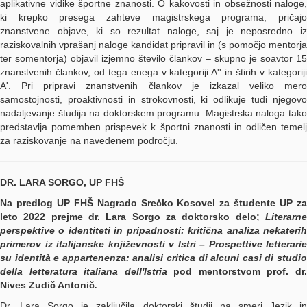
aplikativne vidike športne znanosti. O kakovosti in obsežnosti naloge,
ki krepko presega zahteve magistrskega programa, pričajo
znanstvene objave, ki so rezultat naloge, saj je neposredno iz
raziskovalnih vprašanj naloge kandidat pripravil in (s pomočjo mentorja
ter somentorja) objavil izjemno število člankov – skupno je soavtor 15
znanstvenih člankov, od tega enega v kategoriji A'' in štirih v kategoriji
A'. Pri pripravi znanstvenih člankov je izkazal veliko mero
samostojnosti, proaktivnosti in strokovnosti, ki odlikuje tudi njegovo
nadaljevanje študija na doktorskem programu. Magistrska naloga tako
predstavlja pomemben prispevek k športni znanosti in odličen temelj
za raziskovanje na navedenem področju.
DR. LARA SORGO, UP FHŠ
Na predlog UP FHŠ Nagrado Srečko Kosovel za študente UP za
leto 2022 prejme dr. Lara Sorgo za doktorsko delo;
Literarne
perspektive o identiteti in pripadnosti: kritična analiza nekaterih
primerov iz italijanske književnosti v Istri – Prospettive letterarie
su identità e appartenenza: analisi critica di alcuni casi di studio
della letteratura italiana dell'Istria
pod mentorstvom prof. dr
Nives Zudič Antonič
.
Dr. Lara Sorgo je zaključila doktorski študij na smeri Jezik in