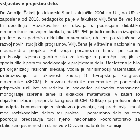
vključitev v projektno delo.
Dr. Amalija Žakelj je doktorski študij zaključila 2004 na UL, na UP je
zaposlena od 2016, pedagoško pa je v fakulteto vključena že več kot
tri desetletja. Raziskovalno se ukvarja s področjem didaktike
matematike in razvojem kurikula, na UP PEF je tudi nosilka in izvajalka
predmetov s področja didaktike matematike, ob tem pa vključena v
razvoj novih študijskih programov. Vključena je v številne nacionalne in
mednarodne projekte, kot vodja posameznih timov, pri čemer
predstavlja izjemno gonilno silo za kolege s področja, saj jih je
spodbudila k porastu sodelovanja v projektnem delu. Udeležena je bila
pri organizaciji različnih srečanj, vodila je minisimpozij Matematika v
izobraževanju ter aktivnosti znotraj 8. Evropskega kongresa
matematike (8ECM). K razvoju didaktike matematike je pomembo
prispevala tudi kot sourednica in soavtorica prispevka znanstvene
monografije Izbrane teme iz didaktike matematike, v kateri so
objavljeni izbrani prispevki kongresa 8ECM. Odlikuje jo profesionalno
in odprto komuniciranje s strokovno javnostjo, saj predstavlja most
med raziskovalnim delom ter prakso – pomembno delo na tem
področju predstavlja tudi njeno nacionalno koordinatorstvo za
statistično pismenost in članstvo v Državni maturitetni komisiji.