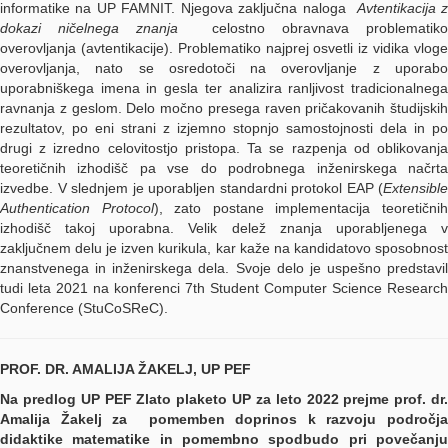
informatike na UP FAMNIT. Njegova zaključna naloga
Avtentikacija 
dokazi ničelnega znanja
celostno obravnava problematiko
overovljanja (avtentikacije). Problematiko najprej osvetli iz vidika vloge
overovljanja, nato se osredotoči na overovljanje z uporabo
uporabniškega imena in gesla ter analizira ranljivost tradicionalnega
ravnanja z geslom. Delo močno presega raven pričakovanih študijskih
rezultatov, po eni strani z izjemno stopnjo samostojnosti dela in po
drugi z izredno celovitostjo pristopa. Ta se razpenja od oblikovanja
teoretičnih izhodišč pa vse do podrobnega inženirskega načrta
izvedbe. V slednjem je uporabljen standardni protokol EAP (
Extensible
Authentication Protocol
), zato postane implementacija teoretični
izhodišč takoj uporabna. Velik delež znanja uporabljenega v
zaključnem delu je izven kurikula, kar kaže na kandidatovo sposobnost
znanstvenega in inženirskega dela. Svoje delo je uspešno predstavil
tudi leta 2021 na konferenci 7th Student Computer Science Research
Conference (StuCoSReC).
PROF. DR. AMALIJA ŽAKELJ, UP PEF
Na predlog UP PEF Zlato plaketo UP za leto 2022 prejme prof. dr.
Amalija Žakelj za pomemben doprinos k razvoju področja
didaktike matematike in pomembno spodbudo pri povečanju