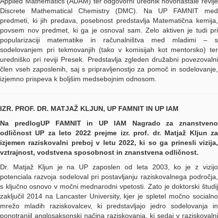
Applied Mathematics (ADAM) ter odgovorni urednik novonastale revije
Discrete Mathematical Chemistry (DMC). Na UP FAMNIT med
predmeti, ki jih predava, posebnost predstavlja Matematična kemija,
povsem nov predmet, ki ga je osnoval sam. Zelo aktiven je tudi pri
popularizaciji matematike in računalništva med mladimi – s
sodelovanjem pri tekmovanjih (tako v komisijah kot mentorsko) ter
uredniško pri reviji Presek. Predstavlja zgleden družabni povezovalni
člen vseh zaposlenih, saj s pripravljenostjo za pomoč in sodelovanje,
izjemno prispeva k boljšim medsebojnim odnosom.
IZR. PROF. DR. MATJAŽ KLJUN, UP FAMNIT IN UP IAM
Na predlogUP FAMNIT in UP IAM Nagrado za znanstveno
odličnost UP za leto 2022 prejme izr. prof. dr. Matjaž Kljun za
izjemen raziskovalni preboj v letu 2022, ki so ga prinesli vizija,
vztrajnost, vodstvena sposobnost in znanstvena odličnost.
Dr. Matjaž Kljun je na UP zaposlen od leta 2003, ko je z vizijo
potenciala razvoja sodeloval pri postavljanju raziskovalnega področja,
s ključno osnovo v močni mednarodni vpetosti. Zato je doktorski študij
zaključil 2014 na Lancaster University, kjer je spletel močno socialno
mrežo mladih raziskovalcev, ki predstavljajo jedro sodelovanja in
ponotranjil anglosaksonski načina raziskovanja, ki sedaj v raziskovalni