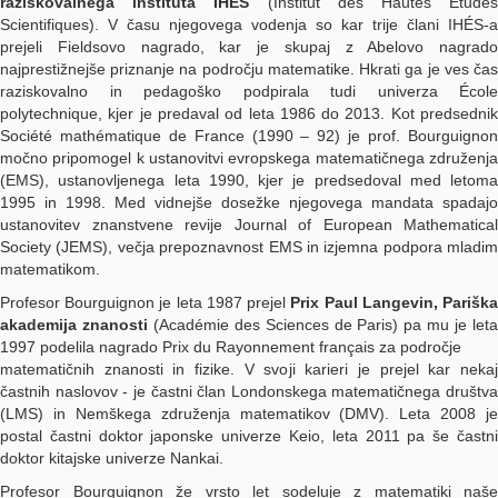
raziskovalnega inštituta IHÉS
(Institut des Hautes Étude
Scientifiques). V času njegovega vodenja so kar trije člani IHÉS-a
prejeli Fieldsovo nagrado, kar je skupaj z Abelovo nagrado
najprestižnejše priznanje na področju matematike. Hkrati ga je ves čas
raziskovalno in pedagoško podpirala tudi univerza École
polytechnique, kjer je predaval od leta 1986 do 2013. Kot predsednik
Société mathématique de France (1990 – 92) je prof. Bourguignon
močno pripomogel k ustanovitvi evropskega matematičnega združenja
(EMS), ustanovljenega leta 1990, kjer je predsedoval med letoma
1995 in 1998. Med vidnejše dosežke njegovega mandata spadajo
ustanovitev znanstvene revije Journal of European Mathematical
Society (JEMS), večja prepoznavnost EMS in izjemna podpora mladim
matematikom.
Profesor Bourguignon je leta 1987 prejel
Prix Paul Langevin, Parišk
akademija znanosti
(Académie des Sciences de Paris) pa mu je let
1997 podelila nagrado Prix du Rayonnement français za področje
matematičnih znanosti in fizike. V svoji karieri je prejel kar nekaj
častnih naslovov - je častni član Londonskega matematičnega društva
(LMS) in Nemškega združenja matematikov (DMV). Leta 2008 je
postal častni doktor japonske univerze Keio, leta 2011 pa še častni
doktor kitajske univerze Nankai.
Profesor Bourguignon že vrsto let sodeluje z matematiki naše