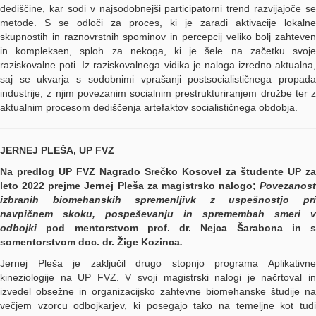
dediščine, kar sodi v najsodobnejši participatorni trend razvijajoče se
metode. S se odloči za proces, ki je zaradi aktivacije lokalne
skupnostih in raznovrstnih spominov in percepcij veliko bolj zahteven
in kompleksen, sploh za nekoga, ki je šele na začetku svoje
raziskovalne poti. Iz raziskovalnega vidika je naloga izredno aktualna,
saj se ukvarja s sodobnimi vprašanji postsocialističnega propada
industrije, z njim povezanim socialnim prestrukturiranjem družbe ter z
aktualnim procesom dediščenja artefaktov socialističnega obdobja.
JERNEJ PLEŠA, UP FVZ
Na predlog UP FVZ Nagrado Srečko Kosovel za študente UP za
leto 2022 prejme Jernej Pleša za magistrsko nalogo;
Povezanost
izbranih biomehanskih spremenljivk z uspešnostjo pri
navpičnem skoku, pospeševanju in spremembah smeri v
odbojki
pod mentorstvom prof. dr. Nejca Šarabona in s
somentorstvom doc. dr. Žige Kozinca
.
Jernej Pleša je zaključil drugo stopnjo programa Aplikativne
kineziologije na UP FVZ. V svoji magistrski nalogi je načrtoval in
izvedel obsežne in organizacijsko zahtevne biomehanske študije na
večjem vzorcu odbojkarjev, ki posegajo tako na temeljne kot tudi