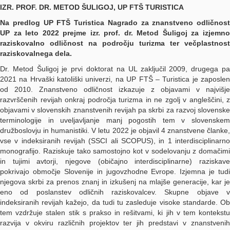
IZR. PROF. DR. METOD ŠULIGOJ, UP FTŠ TURISTICA
Na predlog UP FTŠ Turistica Nagrado za znanstveno odličnost
UP za leto 2022 prejme izr. prof. dr. Metod Šuligoj za izjemno
raziskovalno odličnost na področju turizma ter večplastnost
raziskovalnega dela.
Dr. Metod Šuligoj je prvi doktorat na UL zaključil 2009, drugega pa
2021 na Hrvaški katoliški univerzi, na UP FTŠ – Turistica je zaposlen
od 2010. Znanstveno odličnost izkazuje z objavami v najvišje
razvrščenih revijah onkraj področja turizma in ne zgolj v angleščini, z
objavami v slovenskih znanstvenih revijah pa skrbi za razvoj slovenske
terminologije in uveljavljanje manj pogostih tem v slovenskem
družboslovju in humanistiki. V letu 2022 je objavil 4 znanstvene članke,
vse v indeksiranih revijah (SSCI ali SCOPUS), in 1 interdisciplinarno
monografijo. Raziskuje tako samostojno kot v sodelovanju z domačimi
in tujimi avtorji, njegove (običajno interdisciplinarne) raziskave
pokrivajo območje Slovenije in jugovzhodne Evrope. Izjemna je tudi
njegova skrbi za prenos znanj in izkušenj na mlajše generacije, kar je
eno od poslanstev odličnih raziskovalcev. Skupne objave v
indeksiranih revijah kažejo, da tudi tu zasleduje visoke standarde. Ob
tem vzdržuje stalen stik s prakso in rešitvami, ki jih v tem kontekstu
razvija v okviru različnih projektov ter jih predstavi v znanstvenih