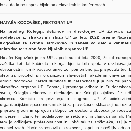
in se dodatno usposabljala na delavnicah in konferencah.
NATAŠA KOGOVŠEK, REKTORAT UP
Na predlog Kolegija dekanov in direktorjev UP Zahvalo za
sodelavce iz strokovnih služb UP za leto 2022 prejme Nataša
Kogovšek za skrbno, strokovno in zanesljivo delo v kabinetu
rektorice ter skrbništvo ključnih organov UP.
Nataša Kogovšek je na UP zaposlena od leta 2006, že od samega
začetka kot del kabineta rektorja, kjer je bila vpeta v usklajevanje
obveznosti in urnik vodstva univerze, pomembno pa prispevala tudi k
skrbi za protokol pri organizaciji slavnostnih akademij univerze in
drugih dogodkov. Zaradi skrbnosti in natančnosti ji je bilo zaupano
skrbništvo organov UP: Senata, Upravnega odbora in Študentskega
sveta, Kolegija dekanov in direktorjev ter Kolegija tajnikov. Je tudi
skrbnica Komisije za priznanja in nagrade UP. Z učinkovitimi
organizacijskimi sposobnostmi skrbi za pravočasne sklice sej, ustrezno
pripravo gradiv in sprejetih sklepov ter dosledno obveščanje vodstva
univerze in članic ter sodelavcev na rektoratu in članicah samih. Pri
tem jo odlikujeta profesionalnost in občutek za sočloveka, saj je z
vodstvi vseh članic vzpostavila strokoven, topel in spoštljiv odnos.