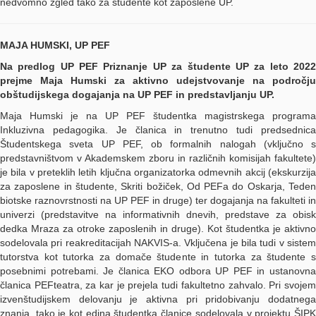
nedvomno zgled tako za študente kot zaposlene UP.
MAJA HUMSKI, UP PEF
Na predlog UP PEF Priznanje UP za študente UP za leto 2022
prejme Maja Humski za aktivno udejstvovanje na področju
obštudijskega dogajanja na UP PEF in predstavljanju UP.
Maja Humski je na UP PEF študentka magistrskega programa
Inkluzivna pedagogika. Je članica in trenutno tudi predsednica
Študentskega sveta UP PEF, ob formalnih nalogah (vključno s
predstavništvom v Akademskem zboru in različnih komisijah fakultete)
je bila v preteklih letih ključna organizatorka odmevnih akcij (ekskurzija
za zaposlene in študente, Skriti božiček, Od PEFa do Oskarja, Teden
biotske raznovrstnosti na UP PEF in druge) ter dogajanja na fakulteti in
univerzi (predstavitve na informativnih dnevih, predstave za obisk
dedka Mraza za otroke zaposlenih in druge). Kot študentka je aktivno
sodelovala pri reakreditacijah NAKVIS-a. Vključena je bila tudi v sistem
tutorstva kot tutorka za domače študente in tutorka za študente s
posebnimi potrebami. Je članica EKO odbora UP PEF in ustanovna
članica PEFteatra, za kar je prejela tudi fakultetno zahvalo. Pri svojem
izvenštudijskem delovanju je aktivna pri pridobivanju dodatnega
znanja, tako je kot edina študentka članice sodelovala v projektu ŠIPK