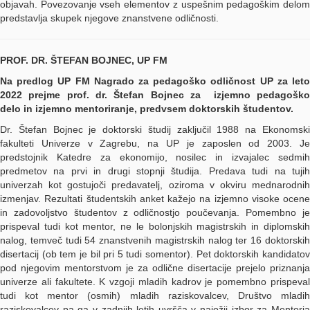
objavah. Povezovanje vseh elementov z uspešnim pedagoškim delom
predstavlja skupek njegove znanstvene odličnosti.
PROF. DR. ŠTEFAN BOJNEC, UP FM
Na predlog UP FM Nagrado za pedagoško odličnost UP za leto
2022 prejme prof. dr. Štefan Bojnec za izjemno pedagoško
delo in izjemno mentoriranje, predvsem doktorskih študentov.
Dr. Štefan Bojnec je doktorski študij zaključil 1988 na Ekonomski
fakulteti Univerze v Zagrebu, na UP je zaposlen od 2003. Je
predstojnik Katedre za ekonomijo, nosilec in izvajalec sedmih
predmetov na prvi in drugi stopnji študija. Predava tudi na tujih
univerzah kot gostujoči predavatelj, oziroma v okviru mednarodnih
izmenjav. Rezultati študentskih anket kažejo na izjemno visoke ocene
in zadovoljstvo študentov z odličnostjo poučevanja. Pomembno je
prispeval tudi kot mentor, ne le bolonjskih magistrskih in diplomskih
nalog, temveč tudi 54 znanstvenih magistrskih nalog ter 16 doktorskih
disertacij (ob tem je bil pri 5 tudi somentor). Pet doktorskih kandidatov
pod njegovim mentorstvom je za odlične disertacije prejelo priznanja
univerze ali fakultete. K vzgoji mladih kadrov je pomembno prispeval
tudi kot mentor (osmih) mladih raziskovalcev, Društvo mladih
raziskovalcev pa ga v zadnjih letih uvršča v najožji izbor za Mentorja