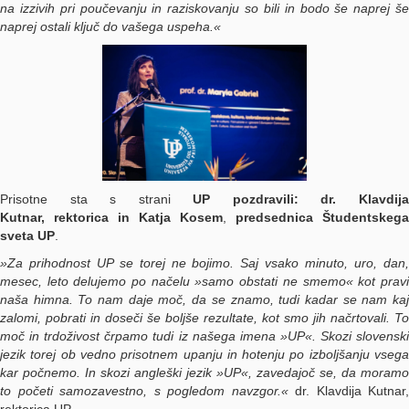
na izzivih pri poučevanju in raziskovanju so bili in bodo še naprej še
naprej ostali ključ do vašega uspeha.«
Prisotne sta s strani
UP pozdravili:
dr. Klavdij
Kutnar
,
rektorica
in
Katja Kosem
,
predsednica Študentskega
sveta UP
.
»Za prihodnost UP se torej ne bojimo. Saj vsako minuto, uro, dan,
mesec, leto delujemo po načelu »samo obstati ne smemo« kot pravi
naša himna. To nam daje moč, da se znamo, tudi kadar se nam kaj
zalomi, pobrati in doseči še boljše rezultate, kot smo jih načrtovali. To
moč in trdoživost črpamo tudi iz našega imena »UP«. Skozi slovenski
jezik torej ob vedno prisotnem upanju in hotenju po izboljšanju vsega
kar počnemo. In skozi angleški jezik »UP«, zavedajoč se, da moramo
to početi samozavestno, s pogledom navzgor.«
dr. Klavdija Kutnar,