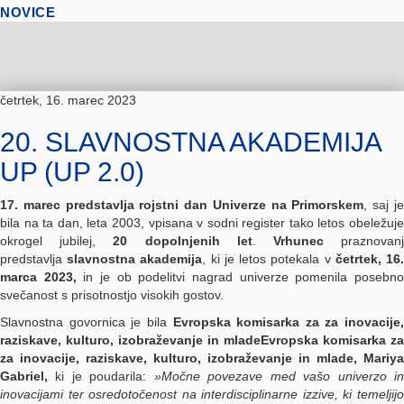
NOVICE
četrtek, 16. marec 2023
20. SLAVNOSTNA AKADEMIJA
UP (UP 2.0)
17. marec predstavlja rojstni dan Univerze na Primorskem
, saj j
bila na ta dan, leta 2003, vpisana v sodni register tako letos obeležuje
okrogel jubilej,
20 dopolnjenih let
.
Vrhunec
praznovan
predstavlja
slavnostna akademija
, ki je letos potekala v
četrtek,
16
marca 2023
,
in je ob podelitvi nagrad univerze pomenila posebn
svečanost s prisotnostjo visokih gostov.
Slavnostna govornica je bila
Evropska komisarka za za inovacije,
raziskave, kulturo, izobraževanje in mladeEvropska komisarka za
za inovacije, raziskave, kulturo, izobraževanje in mlade
,
Mariya
Gabriel
,
ki je poudarila:
»Močne povezave med vašo univerzo i
inovacijami ter osredotočenost na interdisciplinarne izzive, ki temeljijo