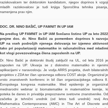
raziskovalcem ter doktorskim kandidatom, njegov doprinos k vzgoji
mladih raziskovalcev je tudi knjiga Sporočilna tehnika pisanja,
namenjena prav njim.
DOC. DR. NINO BAŠIĆ, UP FAMNIT IN UP IAM
Na predlog UP FAMNIT in UP IAM Svečano listino UP za leto 2022
prejme doc. dr. Nino Bašić za pomemben doprinos k razvoju
UP na vseh področjih njenega delovanja ter izjemno aktivnost
tako pri popularizaciji matematike in računalništva med mladimi
kot vlogi povezovalnega člena zaposlenih na UP.
Dr. Nino Bašić je doktorski študij zaključil na UL, od leta 2016 je
zaposlen na UP. Ukvarja se z diskretno matematiko in njenimi
aplikacijami v naravoslovju. Je vodja ARRS projekta, dveh bilateralnih
projektov z ZDA ter član upravnega odbora COST akcije. Organiziral je
vrsto znanstvenih konferenc in bil član organizacijskega odbora 8.
Evropskega kongresa matematike. Med epidemijo je organiziral
mednarodni webinar iz biomatematike in matematične kemije, ki
poteka še danes in privablja prepoznavne svetovne znanstvenike. Od
začetka je tehnični urednik (od letos tudi urednik) revij Ars
Mathematica Contemporanea (AMC) in The Art of Discrete and