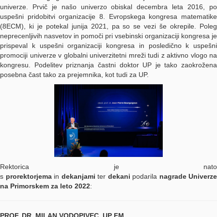
univerze. Prvič je našo univerzo obiskal decembra leta 2016, po
uspešni pridobitvi organizacije 8. Evropskega kongresa matematike
(8ECM), ki je potekal junija 2021, pa so se vezi še okrepile. Poleg
neprecenljivih nasvetov in pomoči pri vsebinski organizaciji kongresa je
prispeval k uspešni organizaciji kongresa in posledično k uspešni
promociji univerze v globalni univerzitetni mreži tudi z aktivno vlogo na
kongresu. Podelitev priznanja častni doktor UP je tako zaokrožena
posebna čast tako za prejemnika, kot tudi za UP.
Rektorica je nato
s
prorektorjema
in
dekanjami
ter
dekani
podarila
nagrade Univerze
na Primorskem za leto 2022
:
PROF. DR. MILAN VODOPIVEC, UP FM