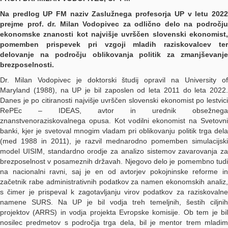
Na predlog UP FM naziv Zaslužnega profesorja UP v letu 2022
prejme prof. dr. Milan Vodopivec za odlično delo na področju
ekonomske znanosti kot najvišje uvrščen slovenski ekonomist,
pomemben prispevek pri vzgoji mladih raziskovalcev ter
delovanje na področju oblikovanja politik za zmanjševanje
brezposelnosti.
Dr. Milan Vodopivec je doktorski študij opravil na University of
Maryland (1988), na UP je bil zaposlen od leta 2011 do leta 2022.
Danes je po citiranosti najvišje uvrščen slovenski ekonomist po lestvici
RePEc – IDEAS, avtor in urednik obsežnega
znanstvenoraziskovalnega opusa. Kot vodilni ekonomist na Svetovni
banki, kjer je svetoval mnogim vladam pri oblikovanju politik trga dela
(med 1988 in 2011), je razvil mednarodno pomemben simulacijski
model UISIM, standardno orodje za analizo sistemov zavarovanja za
brezposelnost v posameznih državah. Njegovo delo je pomembno tudi
na nacionalni ravni, saj je en od avtorjev pokojninske reforme in
začetnik rabe administrativnih podatkov za namen ekonomskih analiz,
s čimer je prispeval k zagotavljanju virov podatkov za raziskovalne
namene SURS. Na UP je bil vodja treh temeljnih, šestih ciljnih
projektov (ARRS) in vodja projekta Evropske komisije. Ob tem je bil
nosilec predmetov s področja trga dela, bil je mentor trem mladim