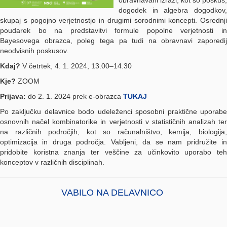
obravnavani izrazi, kot so poskus,
dogodek in algebra dogodkov,
skupaj s pogojno verjetnostjo in drugimi sorodnimi koncepti. Osrednji
poudarek bo na predstavitvi formule popolne verjetnosti in
Bayesovega obrazca, poleg tega pa tudi na obravnavi zaporedij
neodvisnih poskusov.
Kdaj?
V četrtek, 4. 1. 2024, 13.00–14.30
Kje?
ZOOM
Prijava:
do 2. 1. 2024 prek e-obrazca
TUKAJ
Po zaključku delavnice bodo udeleženci sposobni praktične uporabe
osnovnih načel kombinatorike in verjetnosti v statističnih analizah ter
na različnih področjih, kot so računalništvo, kemija, biologija,
optimizacija in druga področja. Vabljeni, da se nam pridružite in
pridobite koristna znanja ter veščine za učinkovito uporabo teh
konceptov v različnih disciplinah.
VABILO NA DELAVNICO