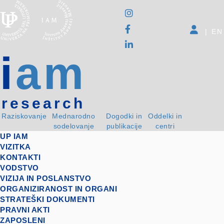
|
EN
i
am
research
Raziskovanje
Mednarodno
Dogodki in
Oddelki in
sodelovanje
publikacije
centri
UP IAM
VIZITKA
KONTAKTI
VODSTVO
VIZIJA IN POSLANSTVO
ORGANIZIRANOST IN ORGANI
STRATEŠKI DOKUMENTI
PRAVNI AKTI
ZAPOSLENI