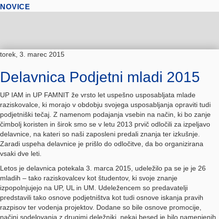
NOVICE
torek, 3. marec 2015
Delavnica Podjetni mladi 2015
UP IAM in UP FAMNIT že vrsto let uspešno usposabljata mlade
raziskovalce, ki morajo v obdobju svojega usposabljanja opraviti tudi
podjetniški tečaj. Z namenom podajanja vsebin na način, ki bo zanje
čimbolj koristen in širok smo se v letu 2013 prvič odločili za izpeljavo
delavnice, na kateri so naši zaposleni predali znanja ter izkušnje.
Zaradi uspeha delavnice je prišlo do odločitve, da bo organizirana
vsaki dve leti.
Letos je delavnica potekala 3. marca 2015, udeležilo pa se je je 26
mladih – tako raziskovalcev kot študentov, ki svoje znanje
izpopolnjujejo na UP, UL in UM. Udeležencem so predavatelji
predstavili tako osnove podjetništva kot tudi osnove iskanja pravih
razpisov ter vodenja projektov. Dodane so bile osnove promocije,
načini sodelovanja z drugimi deležniki, nekaj besed je bilo namenjenih