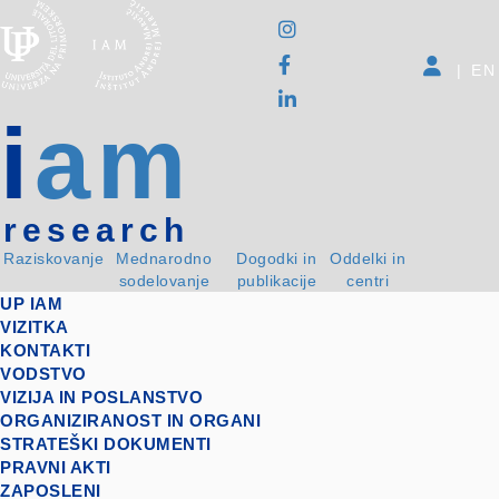
|
EN
i
am
research
Raziskovanje
Mednarodno
Dogodki in
Oddelki in
sodelovanje
publikacije
centri
UP IAM
VIZITKA
KONTAKTI
VODSTVO
VIZIJA IN POSLANSTVO
ORGANIZIRANOST IN ORGANI
STRATEŠKI DOKUMENTI
PRAVNI AKTI
ZAPOSLENI