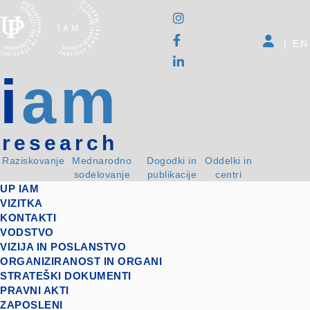
|
EN
i
am
research
Raziskovanje
Mednarodno
Dogodki in
Oddelki in
sodelovanje
publikacije
centri
UP IAM
VIZITKA
KONTAKTI
VODSTVO
VIZIJA IN POSLANSTVO
ORGANIZIRANOST IN ORGANI
STRATEŠKI DOKUMENTI
PRAVNI AKTI
ZAPOSLENI