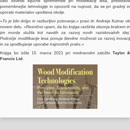
zato osvetlili ključne spremembe pri modifikaciji lesa, predstavili
pomembnejše tehnologije in opozorili na nujnost, da se pri gradnji in
uporabi materialov upošteva okolje.
»
To je bilo dolgo in razburljivo potovanje,
« pravi dr. Andreja Kutnar o
novem delu. »
Resnično upam, da bo knjiga razširila obzorja bralcem in
jim morda služila kot navdih za razvoj novih raziskovalnih idej.
Področje modifikacije lesa ponuja številne možnosti za razvoj inovacij
in za spodbujanje uporabe trajnostnih praks.
«
Knjiga bo izšla 15. marca 2021 pri mednarodni založbi
Taylor &
Francis Ltd
.