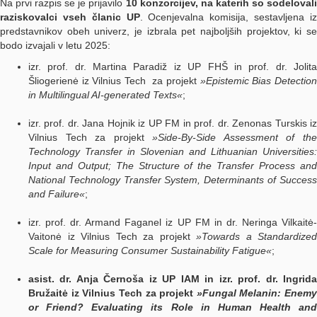
Na prvi razpis se je prijavilo
10 konzorcijev, na katerih so sodeloval
raziskovalci vseh članic UP
. Ocenjevalna komisija, sestavljena i
predstavnikov obeh univerz, je izbrala pet najboljših projektov, ki se
bodo izvajali v letu 2025:
izr. prof. dr. Martina Paradiž iz UP FHŠ in prof. dr. Jolita
Šliogerienė iz Vilnius Tech za projekt
»Epistemic Bias Detectio
in Multilingual AI-generated Texts«
;
izr. prof. dr. Jana Hojnik iz UP FM in prof. dr. Zenonas Turskis iz
Vilnius Tech za projekt
»Side-By-Side Assessment of th
Technology Transfer in Slovenian and Lithuanian Universities:
Input and Output; The Structure of the Transfer Process and
National Technology Transfer System, Determinants of Success
and Failure«
;
izr. prof. dr. Armand Faganel iz UP FM in dr. Neringa Vilkaitė-
Vaitonė iz Vilnius Tech za projekt
»Towards a Standardized
Scale for Measuring Consumer Sustainability Fatigue«
;
asist. dr. Anja Černoša iz UP IAM in izr. prof. dr. Ingrida
Bružaitė iz Vilnius Tech za projekt
»Fungal Melanin: Enemy
or Friend? Evaluating its Role in Human Health and