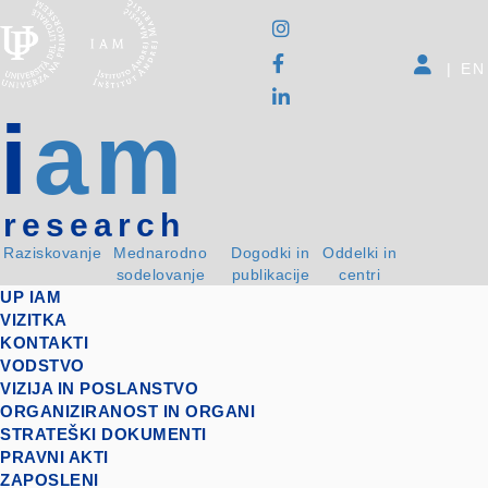
|
EN
i
am
research
Raziskovanje
Mednarodno
Dogodki in
Oddelki in
sodelovanje
publikacije
centri
UP IAM
VIZITKA
KONTAKTI
VODSTVO
VIZIJA IN POSLANSTVO
ORGANIZIRANOST IN ORGANI
STRATEŠKI DOKUMENTI
PRAVNI AKTI
ZAPOSLENI