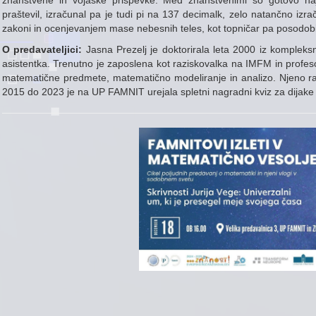
znanstvene in vojaške prispevke. Med znanstvenimi so gotovo naj
praštevil, izračunal pa je tudi pi na 137 decimalk, zelo natančno izraču
zakoni in ocenjevanjem mase nebesnih teles, kot topničar pa posodob
O predavateljici:
Jasna Prezelj je doktorirala leta 2000 iz kompleks
asistentka. Trenutno je zaposlena kot raziskovalka na IMFM in prof
matematične predmete, matematično modeliranje in analizo. Njeno ra
2015 do 2023 je na UP FAMNIT urejala spletni nagradni kviz za dijake