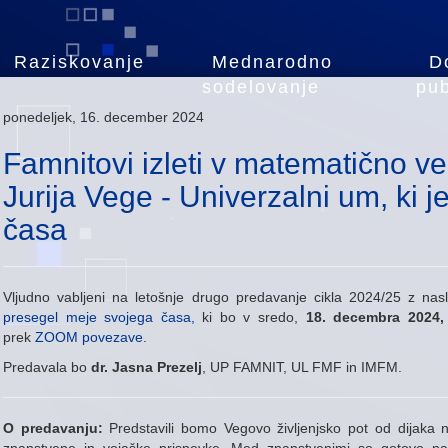
Raziskovanje
Mednarodno
D
sodelovanje
pub
ponedeljek, 16. december 2024
Famnitovi izleti v matematično ve
Jurija Vege - Univerzalni um, ki 
časa
Vljudno vabljeni na letošnje drugo predavanje cikla 2024/25 z n
presegel meje svojega časa,
ki bo v sredo,
18. decembra 2024,
prek
ZOOM povezave
.
Predavala bo
dr. Jasna Prezelj
, UP FAMNIT, UL FMF in IMFM.
O predavanju:
Predstavili bomo Vegovo življenjsko pot od dijaka n