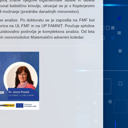
bolj znane njegove logaritemske tabele in tabela
nal balistično krivuljo, ukvarjal se je s Keplerjevimi
il možnarje (prednike današnjih minometov).
ne analize. Po doktoratu se je zaposlila na FMF kot
esorica na UL FMF in na UP FAMNIT. Poučuje splošne
ziskovalno področje je kompleksna analiza. Od leta
 in osnovnošolce Matematični adventni koledar.