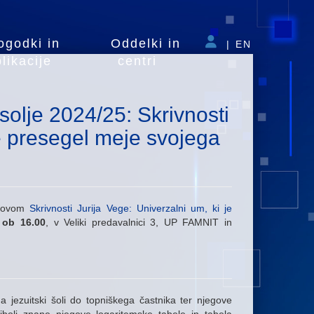
ogodki in
Oddelki in
|
EN
likacije
centri
solje 2024/25: Skrivnosti
je presegel meje svojega
aslovom
Skrivnosti Jurija Vege: Univerzalni um, ki je
 ob 16.00
, v Veliki predavalnici 3, UP FAMNIT in
a jezuitski šoli do topniškega častnika ter njegove