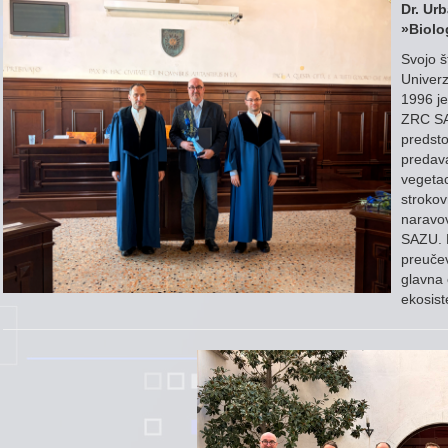
Dr. Urb
»Biolo
Svojo št
Univerze
1996 je
ZRC SAZ
predsto
predava
vegetac
strokov
naravov
SAZU. 
preučev
glavna 
ekosist