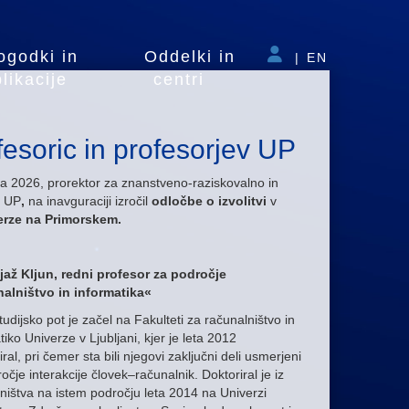
ogodki in
Oddelki in
|
EN
likacije
centri
ofesoric in profesorjev UP
ca 2026, prorektor za znanstveno-raziskovalno in
c UP
,
na inavguraciji izročil
odločbe o izvolitvi
v
erze na Primorskem.
jaž Kljun, redni profesor za področje
alništvo in informatika«
tudijsko pot je začel na Fakulteti za računalništvo in
tiko Univerze v Ljubljani, kjer je leta 2012
iral, pri čemer sta bili njegovi zaključni deli usmerjeni
očje interakcije človek–računalnik. Doktoriral je iz
ništva na istem področju leta 2014 na Univerzi