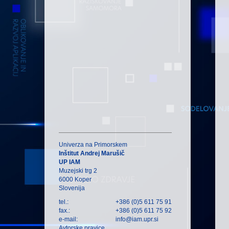
Univerza na Primorskem
Inštitut Andrej Marušič
UP IAM
Muzejski trg 2
6000 Koper
Slovenija
tel.:
+386 (0)5 611 75 91
fax.:
+386 (0)5 611 75 92
e-mail:
info@iam.upr.si
Avtorske pravice