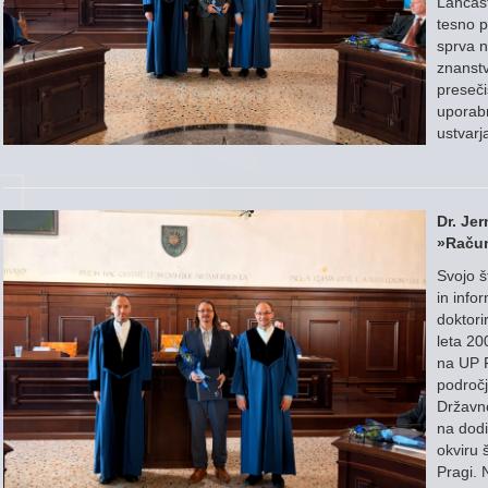
Lancast
tesno p
sprva n
znanst
preseči
uporabn
ustvarj
Dr. Jer
»Račun
Svojo š
in info
doktori
leta 20
na UP F
področj
Državno
na dod
okviru 
Pragi. 