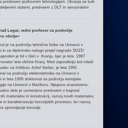
 predvsem jezikovnim tehnologijam. Ukvarja se tudi
deljenimi sistemi, predvsem z DLT in senzorskimi
.
draž Legat, redni profesor za področje
no okolje«
ral je na področju tehnične fizike na Univerzi v
ni in za diplomsko nalogo prejel nagrado SOZD
Zaposlen je bil v Iskri v Kranju, kjer je leta 1987
inovator leta občine Kranj. Med zaposlitvijo kot mladi
valec na Inštitutu Jožef Stefan, je leta 1991
iral na področju elektrotehnike na Univerzi v
ni in leta 1995 doktoriral na področju kemijske
gije na Univerzi v Mariboru. Njegovo znanstveno-
valno delo je usmerjeno predvsem v trajnost
ih materialov in konstrukcij, razvoj novih materialov,
e in karakterizacijo korozijskih procesov, ter razvoj
a spremljanje korozije.