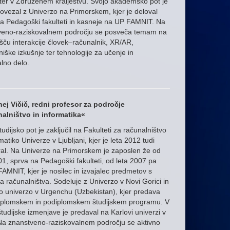
er v Združenem kraljestvu. Svojo akademsko pot je
ovezal z Univerzo na Primorskem, kjer je deloval
a Pedagoški fakulteti in kasneje na UP FAMNIT. Na
veno-raziskovalnem področju se posveča temam na
šču interakcije človek–računalnik, XR/AR,
iške izkušnje ter tehnologije za učenje in
alno delo.
nej Vičič, redni profesor za področje
alništvo in informatika«
tudijsko pot je zaključil na Fakulteti za računalništvo
rmatiko Univerze v Ljubljani, kjer je leta 2012 tudi
ral. Na Univerze na Primorskem je zaposlen že od
01, sprva na Pedagoški fakulteti, od leta 2007 pa
AMNIT, kjer je nosilec in izvajalec predmetov s
a računalništva. Sodeluje z Univerzo v Novi Gorici in
 univerzo v Urgenchu (Uzbekistan), kjer predava
iplomskem in podiplomskem študijskem programu. V
študijske izmenjave je predaval na Karlovi univerzi v
Na znanstveno-raziskovalnem področju se aktivno