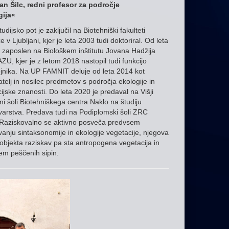
an Šilc, redni profesor za področje
gija«
udijsko pot je zaključil na Biotehniški fakulteti
 v Ljubljani, kjer je leta 2003 tudi doktoriral. Od leta
 zaposlen na Biološkem inštitutu Jovana Hadžija
U, kjer je z letom 2018 nastopil tudi funkcijo
jnika. Na UP FAMNIT deluje od leta 2014 kot
telj in nosilec predmetov s področja ekologije in
ijske znanosti. Do leta 2020 je predaval na Višji
ni šoli Biotehniškega centra Naklo na študiju
arstva. Predava tudi na Podiplomski šoli ZRC
Raziskovalno se aktivno posveča predvsem
anju sintaksonomije in ekologije vegetacije, njegova
objekta raziskav pa sta antropogena vegetacija in
em peščenih sipin.