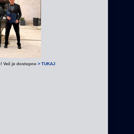
o! Več je dostopno
> TUKAJ