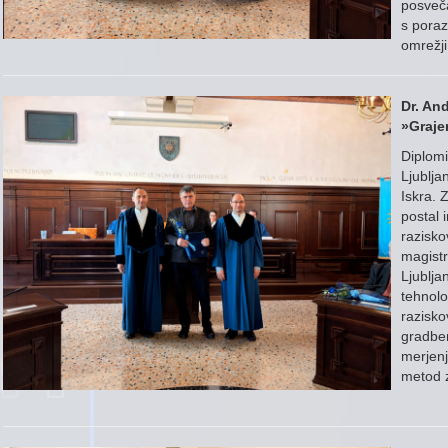
posveča
s poraz
omrežji
Dr. An
»Graje
Diplomi
Ljublja
Iskra. 
postal 
razisko
magistr
Ljublja
tehnolo
razisko
gradben
merjenj
metod z