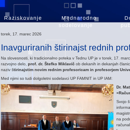
Raziskovanje
Mednarodno
D
sodelovanje
pub
torek, 17. marec 2026
Inavguriranih štirinajst rednih pr
Na slovesnosti, ki tradicionalno poteka v Tednu UP je v torek, 17. mar
razvojno delo,
prof. dr. Štefko Miklavič
ob dekanih in dekanjah člani
naziv š
tirinajstim novim rednim profesoricam in profesorjem Univ
Med njimi so tudi dolgoletni sodelavci UP FAMNIT in UP IAM:
Dr. Mat
»Račun
Svojo š
informa
magistr
na podr
računal