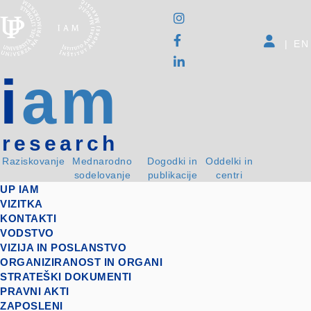
|
EN
i
am
research
Raziskovanje
Mednarodno
Dogodki in
Oddelki in
sodelovanje
publikacije
centri
UP IAM
VIZITKA
KONTAKTI
VODSTVO
VIZIJA IN POSLANSTVO
ORGANIZIRANOST IN ORGANI
STRATEŠKI DOKUMENTI
PRAVNI AKTI
ZAPOSLENI