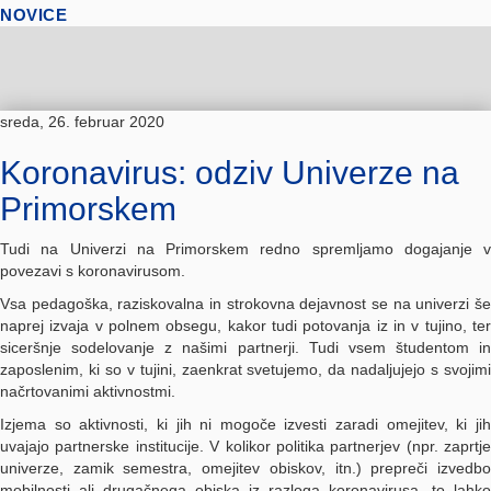
NOVICE
sreda, 26. februar 2020
Koronavirus: odziv Univerze na
Primorskem
Tudi na Univerzi na Primorskem redno spremljamo dogajanje v
povezavi s koronavirusom.
Vsa pedagoška, raziskovalna in strokovna dejavnost se na univerzi še
naprej izvaja v polnem obsegu, kakor tudi potovanja iz in v tujino, ter
siceršnje sodelovanje z našimi partnerji. Tudi vsem študentom in
zaposlenim, ki so v tujini, zaenkrat svetujemo, da nadaljujejo s svojimi
načrtovanimi aktivnostmi.
Izjema so aktivnosti, ki jih ni mogoče izvesti zaradi omejitev, ki jih
uvajajo partnerske institucije. V kolikor politika partnerjev (npr. zaprtje
univerze, zamik semestra, omejitev obiskov, itn.) prepreči izvedbo
mobilnosti ali drugačnega obiska iz razloga koronavirusa, to lahko