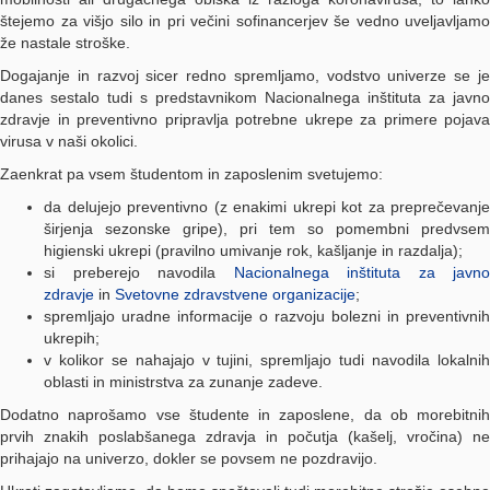
štejemo za višjo silo in pri večini sofinancerjev še vedno uveljavljamo
že nastale stroške.
Dogajanje in razvoj sicer redno spremljamo, vodstvo univerze se je
danes sestalo tudi s predstavnikom Nacionalnega inštituta za javno
zdravje in preventivno pripravlja potrebne ukrepe za primere pojava
virusa v naši okolici.
Zaenkrat pa vsem študentom in zaposlenim svetujemo:
da delujejo preventivno (z enakimi ukrepi kot za preprečevanje
širjenja sezonske gripe), pri tem so pomembni predvsem
higienski ukrepi (pravilno umivanje rok, kašljanje in razdalja);
si preberejo navodila
Nacionalnega inštituta za javno
zdravje
in
Svetovne zdravstvene organizacije
;
spremljajo uradne informacije o razvoju bolezni in preventivnih
ukrepih;
v kolikor se nahajajo v tujini, spremljajo tudi navodila lokalnih
oblasti in ministrstva za zunanje zadeve.
Dodatno naprošamo vse študente in zaposlene, da ob morebitnih
prvih znakih poslabšanega zdravja in počutja (kašelj, vročina) ne
prihajajo na univerzo, dokler se povsem ne pozdravijo.