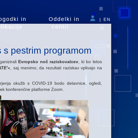
ogodki in
Oddelki in
|
EN
likacije
centri
os s pestrim programom
anizirali
Evropsko noč raziskovalcev
, ki bo letos
ATE’«
, saj menimo, da rezultati raziskav vplivajo na
širjenja okužb s COVID-19 bodo delavnice, ogledi,
rek konferenčne platforme Zoom.