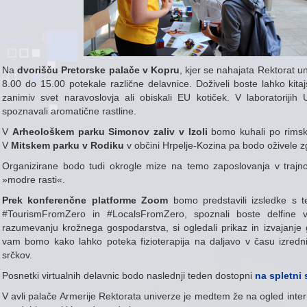
Na
dvorišču Pretorske palače v Kopru
, kjer se nahajata Rektorat u
8.00 do 15.00 potekale različne delavnice. Doživeli boste lahko kitajsk
zanimiv svet naravoslovja ali obiskali EU kotiček. V laboratoriji
spoznavali aromatične rastline.
V
Arheološkem parku Simonov zaliv v Izoli
bomo kuhali po rimsko,
V
Mitskem parku v Rodiku
v občini Hrpelje-Kozina pa bodo oživele zg
Organizirane bodo tudi okrogle mize na temo zaposlovanja v trajnost
»modre rasti«.
Prek konferenčne platforme Zoom
bomo predstavili izsledke s te
#TourismFromZero in #LocalsFromZero, spoznali boste delfine 
razumevanju krožnega gospodarstva, si ogledali prikaz in izvajanje g
vam bomo kako lahko poteka fizioterapija na daljavo v času izrednih
srčkov.
Posnetki virtualnih delavnic bodo naslednji teden dostopni
na spletni 
V avli palače Armerije Rektorata univerze je medtem že na ogled inte