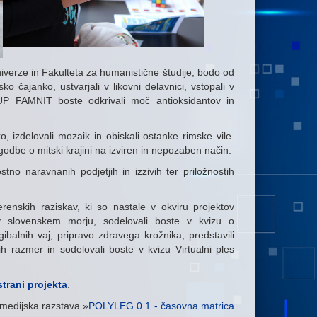
niverze in Fakulteta za humanistične študije, bodo od
o čajanko, ustvarjali v likovni delavnici, vstopali v
h UP FAMNIT boste odkrivali moč antioksidantov in
 izdelovali mozaik in obiskali ostanke rimske vile.
odbe o mitski krajini na izviren in nepozaben način.
no naravnanih podjetjih in izzivih ter priložnostih
renskih raziskav, ki so nastale v okviru projektov
v slovenskem morju, sodelovali boste v kvizu o
ibalnih vaj, pripravo zdravega krožnika, predstavili
 razmer in sodelovali boste v kvizu Virtualni ples
strani projekta
.
rmedijska razstava »
POLYLEG 0.1 - časovna matrica