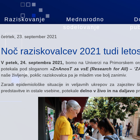
Raziskovanje
Mednarodno
D
sodelovanje
pub
četrtek, 23. september 2021
Noč raziskovalcev 2021 tudi let
V petek, 24. septembra 2021,
bomo na Univerzi na Primorskem org
potekala pod sloganom
»ZnAnosT za vsE (Research for All) – ‘Z
naše življenje, poklic raziskovalca pa je mladim vse bolj zanimiv.
Zaradi epidemiološke situacije in veljavnih ukrepov za zajezitev 
predstavitve in ostale vsebine, potekale
delno v živo in na daljavo
p