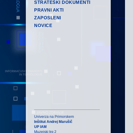
STRATEŠKI DOKUMENTI
PRAVNI AKTI
ZAPOSLENI
NOVICE
Univerza na Primorskem
Inštitut Andrej Marušič
UP IAM
Muzejski trg 2