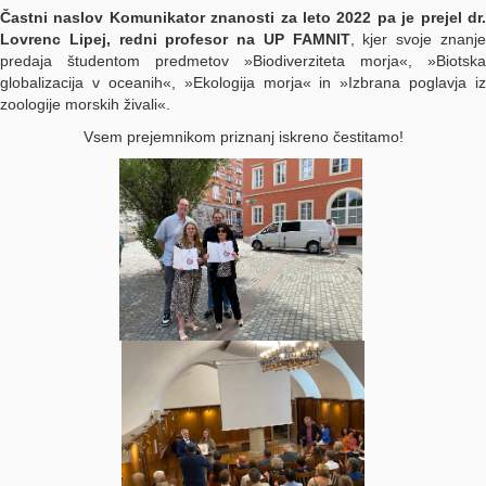
Častni naslov Komunikator znanosti za leto 2022 pa je prejel dr.
Lovrenc Lipej, redni profesor na UP FAMNIT
, kjer svoje znanj
predaja študentom predmetov »Biodiverziteta morja«, »Biotska
globalizacija v oceanih«, »Ekologija morja« in »Izbrana poglavja iz
zoologije morskih živali«.
Vsem prejemnikom priznanj iskreno čestitamo!