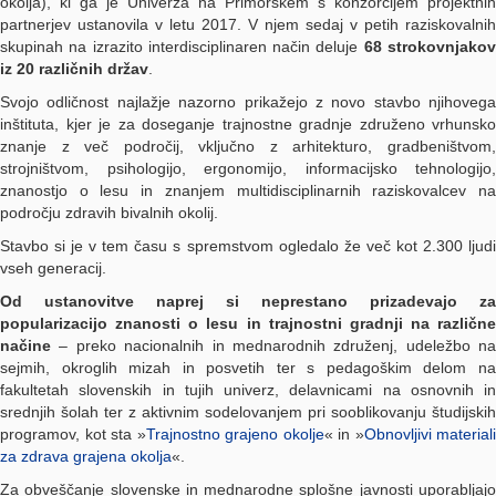
okolja), ki ga je Univerza na Primorskem s konzorcijem projektnih
partnerjev ustanovila v letu 2017. V njem sedaj v petih raziskovalnih
skupinah na izrazito interdisciplinaren način deluje
68 strokovnjako
iz 20 različnih držav
.
Svojo odličnost najlažje nazorno prikažejo z novo stavbo njihovega
inštituta, kjer je za doseganje trajnostne gradnje združeno vrhunsko
znanje z več področij, vključno z arhitekturo, gradbeništvom,
strojništvom, psihologijo, ergonomijo, informacijsko tehnologijo,
znanostjo o lesu in znanjem multidisciplinarnih raziskovalcev na
področju zdravih bivalnih okolij.
Stavbo si je v tem času s spremstvom ogledalo že več kot 2.300 ljudi
vseh generacij.
Od ustanovitve naprej si neprestano prizadevajo za
popularizacijo znanosti o lesu in trajnostni gradnji na različne
načine
– preko nacionalnih in mednarodnih združenj, udeležbo na
sejmih, okroglih mizah in posvetih ter s pedagoškim delom na
fakultetah slovenskih in tujih univerz, delavnicami na osnovnih in
srednjih šolah ter z aktivnim sodelovanjem pri sooblikovanju študijskih
programov, kot sta »
Trajnostno grajeno okolje
« in »
Obnovljivi materiali
za zdrava grajena okolja
«.
Za obveščanje slovenske in mednarodne splošne javnosti uporabljajo