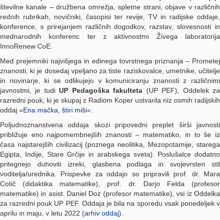
številne kanale – družbena omrežja, spletne strani, objave v različnih
rednih rubrikah, novičniki, časopisi ter revije, TV in radijske oddaje,
konference, s prirejanjem različnih dogodkov, razstav, slovesnosti in
mednarodnih konferenc ter z aktivnostmi Živega laboratorija
InnoRenew CoE.
Med prejemniki najvišjega in edinega tovrstnega priznanja – Prometej
znanosti, ki je dosedaj vpeljano za tiste raziskovalce, umetnike, učitelje
in novinarje, ki se odlikujejo v komuniciranju znanosti z različnimi
javnostmi, je tudi
UP Pedagoška fakulteta
(UP PEF), Oddelek z
razredni pouk, ki je skupaj z Radiom Koper ustvarila niz osmih radijskih
oddaj »
Ena mačka, štiri miši
«.
Poljudnoznanstvena oddaja skozi pripovedni preplet širši javnosti
približuje eno najpomembnejših znanosti – matematiko, in to še iz
časa najstarejših civilizacij (poznega neolitika, Mezopotamije, starega
Egipta, Indije, Stare Grčije in arabskega sveta). Poslušalce dodatno
pritegnejo duhoviti izreki, glasbena podlaga in svojevrsten stil
voditelja/urednika. Prispevke za oddajo so pripravili prof. dr. Mara
Cotič (didaktika matematike), prof. dr. Darjo Felda (profesor
matematike) in asist. Daniel Doz (profesor matematike), vsi iz Oddelka
za razredni pouk UP PEF. Oddaja je bila na sporedu vsak ponedeljek v
aprilu in maju, v letu 2022 (
arhiv oddaj
).