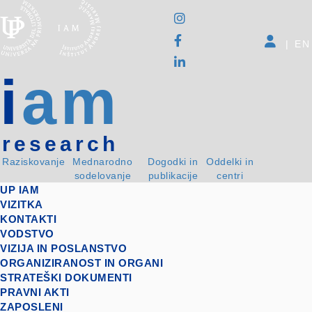
|
EN
i
am
research
Raziskovanje
Mednarodno
Dogodki in
Oddelki in
sodelovanje
publikacije
centri
UP IAM
VIZITKA
KONTAKTI
VODSTVO
VIZIJA IN POSLANSTVO
ORGANIZIRANOST IN ORGANI
STRATEŠKI DOKUMENTI
PRAVNI AKTI
ZAPOSLENI