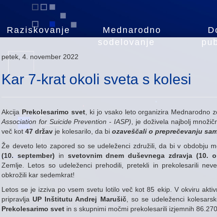
Raziskovanje
Mednarodno
D
sodelovanje
pub
petek, 4. november 2022
Kar 7-krat okoli sveta s kolesi
Akcija
Prekolesarimo svet
, ki jo vsako leto organizira Mednarodn
Association for Suicide Prevention - IASP)
, je doživela najbolj množi
več kot
47 držav
je kolesarilo, da bi
ozaveščali o preprečevanju sa
Že deveto leto zapored so se udeleženci združili, da bi v obdobju
(10. september)
in
svetovnim dnem duševnega zdravja (10. o
Zemlje. Letos so udeleženci prehodili, pretekli in prekolesarili nev
obkrožili kar sedemkrat!
Letos se je izziva po vsem svetu lotilo več kot 85 ekip. V okviru akt
pripravlja
UP Inštitutu Andrej Marušič
, so se udeleženci kolesar
Prekolesarimo svet
in s skupnimi močmi prekolesarili izjemnih 86.27