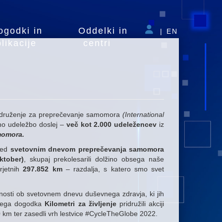
ogodki in
Oddelki in
|
EN
likacije
centri
o združenje za preprečevanje samomora
(International
čno udeležbo doslej –
več kot 2.000 udeležencev
iz
momora.
 med
svetovnim dnevom preprečevanja samomora
ktober)
, skupaj prekolesarili dolžino obsega naše
erjetnih
297.852 km
– razdalja, s katero smo svet
ivnosti ob svetovnem dnevu duševnega zdravja, ki jih
skega dogodka
Kilometri za življenje
pridružili akciji
0 km ter zasedli vrh lestvice #CycleTheGlobe 2022.