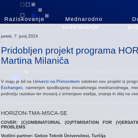
Raziskovanje
Mednarodno
D
sodelovanje
pub
petek, 7. junij 2024
Pridobljen projekt programa HORI
Martina Milaniča
V maju je bil na
Univerzi na Primorskem
odobren nov projekt iz prog
Exchanges
, namenjen spodbujanju inovativnega mednarodnega, meds
področju raziskav ter inovacij z izmenjavo osebja, znanja in idej na vs
HORIZON-TMA-MSCA-SE
COVER: (C)OMBINATORIAL (O)PTIMISATION FOR (V)ERSAT
PROBLEMS
Vodilni partner: Gebze Teknik Üniversitesi, Turčija