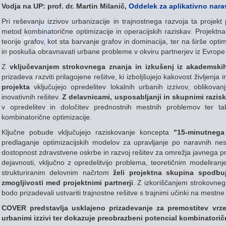
Vodja na UP: prof. dr. Martin Milanič,
Oddelek za aplikativno nar
Pri reševanju izzivov urbanizacije in trajnostnega razvoja ta projek
metod kombinatorične optimizacije in operacijskih raziskav. Projektna
teorije grafov, kot sta barvanje grafov in dominacija, ter na širše opti
in poskuša obravnavati urbane probleme v okviru partnerjev iz Evrope in
Z
vključevanjem strokovnega znanja in izkušenj iz akademski
prizadeva razviti prilagojene rešitve, ki izboljšujejo kakovost življenj
projekta
vključujejo opredelitev lokalnih urbanih izzivov, oblikovan
inovativnih rešitev.
Z delavnicami, usposabljanji in skupnimi razis
v opredelitev in določitev prednostnih mestnih problemov ter ta
kombinatorične optimizacije.
Ključne pobude vključujejo raziskovanje koncepta
"15-minutnega
predlaganje optimizacijskih modelov za upravljanje po naravnih nesr
dostopnost zdravstvene oskrbe in razvoj rešitev za omrežja javnega pr
dejavnosti, vključno z opredelitvijo problema, teoretičnim modeliran
strukturiranim delovnim načrtom
želi projektna skupina spodbuj
zmogljivosti med projektnimi partnerji
. Z izkoriščanjem strokovneg
bodo prizadevali ustvariti trajnostne rešitve s trajnimi učinki na mestn
COVER predstavlja usklajeno prizadevanje za premostitev vrze
urbanimi izzivi ter dokazuje preobrazbeni potencial kombinatorične