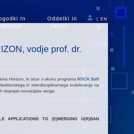
ogodki in
Oddelki in
|
EN
likacije
centri
ZON, vodje prof. dr.
rama Horizon, in sicer v okviru programa
MSCA Staff
ektorskega in interdisciplinarnega sodelovanja na
eh stopnjah inovacijske verige.
ILE APPLICATIONS TO (E)MERGING U(R)BAN