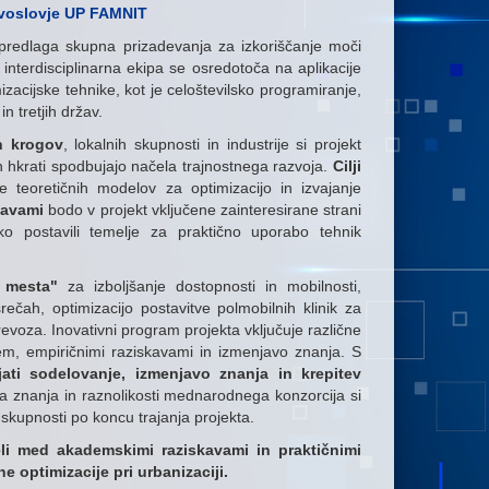
avoslovje UP FAMNIT
t predlaga skupna prizadevanja za izkoriščanje moči
 interdisciplinarna ekipa se osredotoča na aplikacije
mizacijske tehnike, kot je celoštevilsko programiranje,
 tretjih držav.
h krogov
, lokalnih skupnosti in industrije si projekt
a in hkrati spodbujajo načela trajnostnega razvoja.
Cilji
je teoretičnih modelov za optimizacijo in izvajanje
kavami
bodo v projekt vključene zainteresirane strani
ko postavili temelje za praktično uporabo tehnik
 mesta"
za izboljšanje dostopnosti in mobilnosti,
ečah, optimizacijo postavitve polmobilnih klinik za
evoza. Inovativni program projekta vključuje različne
jem, empiričnimi raziskavami in izmenjavo znanja. S
ati sodelovanje, izmenjavo znanja in krepitev
a znanja in raznolikosti mednarodnega konzorcija si
e skupnosti po koncu trajanja projekta.
li med akademskimi raziskavami in praktičnimi
 optimizacije pri urbanizaciji.