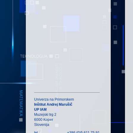
Univerza na Primorskem
Inštitut Andrej Marušič
UP IAM
Muzejski trg 2
6000 Koper
Slovenija
tel.:
+386 (0)5 611 75 91