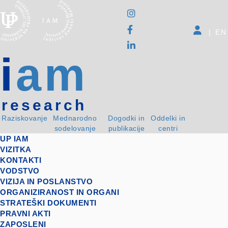
|
EN
i
am
research
Raziskovanje
Mednarodno
Dogodki in
Oddelki in
sodelovanje
publikacije
centri
UP IAM
VIZITKA
KONTAKTI
VODSTVO
VIZIJA IN POSLANSTVO
ORGANIZIRANOST IN ORGANI
STRATEŠKI DOKUMENTI
PRAVNI AKTI
ZAPOSLENI