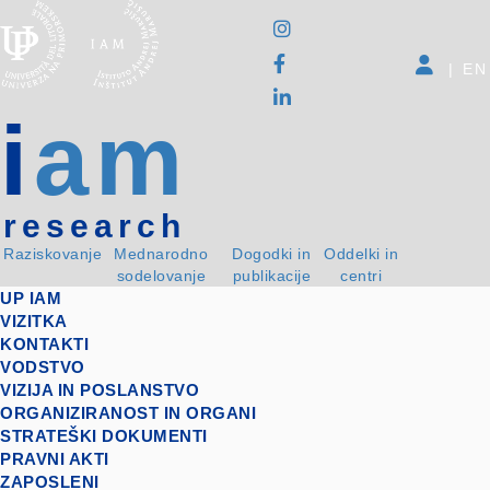
|
EN
i
am
research
Raziskovanje
Mednarodno
Dogodki in
Oddelki in
sodelovanje
publikacije
centri
UP IAM
VIZITKA
KONTAKTI
VODSTVO
VIZIJA IN POSLANSTVO
ORGANIZIRANOST IN ORGANI
STRATEŠKI DOKUMENTI
PRAVNI AKTI
ZAPOSLENI