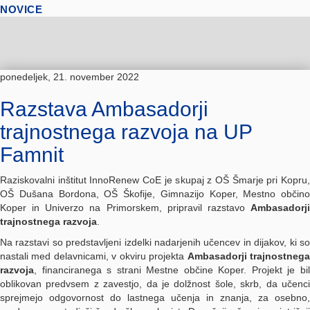
NOVICE
ponedeljek, 21. november 2022
Razstava Ambasadorji
trajnostnega razvoja na UP
Famnit
Raziskovalni inštitut InnoRenew CoE je skupaj z OŠ Šmarje pri Kopru,
OŠ Dušana Bordona, OŠ Škofije, Gimnazijo Koper, Mestno občino
Koper in Univerzo na Primorskem, pripravil razstavo
Ambasadorji
trajnostnega razvoja
.
Na razstavi so predstavljeni izdelki nadarjenih učencev in dijakov, ki so
nastali med delavnicami, v okviru projekta
Ambasadorji trajnostneg
razvoja
, financiranega s strani Mestne občine Koper. Projekt je bil
oblikovan predvsem z zavestjo, da je dolžnost šole, skrb, da učenci
sprejmejo odgovornost do lastnega učenja in znanja, za osebno,