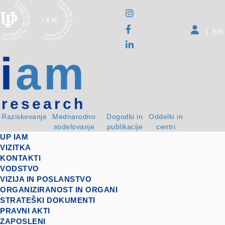
|
EN
i
am
research
Raziskovanje
Mednarodno
Dogodki in
Oddelki in
sodelovanje
publikacije
centri
UP IAM
VIZITKA
KONTAKTI
VODSTVO
VIZIJA IN POSLANSTVO
ORGANIZIRANOST IN ORGANI
STRATEŠKI DOKUMENTI
PRAVNI AKTI
ZAPOSLENI