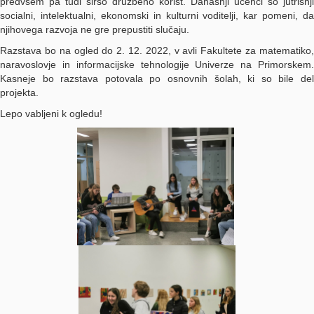
predvsem pa tudi širšo družbeno korist. Današnji učenci so jutrišnji
socialni, intelektualni, ekonomski in kulturni voditelji, kar pomeni, da
njihovega razvoja ne gre prepustiti slučaju.
Razstava bo na ogled do 2. 12. 2022, v avli Fakultete za matematiko,
naravoslovje in informacijske tehnologije Univerze na Primorskem.
Kasneje bo razstava potovala po osnovnih šolah, ki so bile del
projekta.
Lepo vabljeni k ogledu!