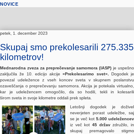
NOVICE
petek, 1. december 2023
Skupaj smo prekolesarili 275.335
kilometrov!
Mednarodna zveza za preprečevanje samomora (IASP)
je uspešn
zaključila že 10. edicijo akcije
»Prekolesarimo svet«.
Dogodek je
povezal udeležence z vseh koncev sveta v skupnem poslanstvu
ozaveščanja o preprečevanju samomora. Akcija je potekala virtualno,
kar je udeležencem omogočilo, da so hodili, tekli in kolesarili
širom sveta in svoje kilometre oddali prek spleta.
Letošnji dogodek je doživel
neverjeten porast udeležbe, saj
se je več kot
5.000 udeležencev
iz več kot
45 držav
združilo, i
skupaj premagovalo stigmo