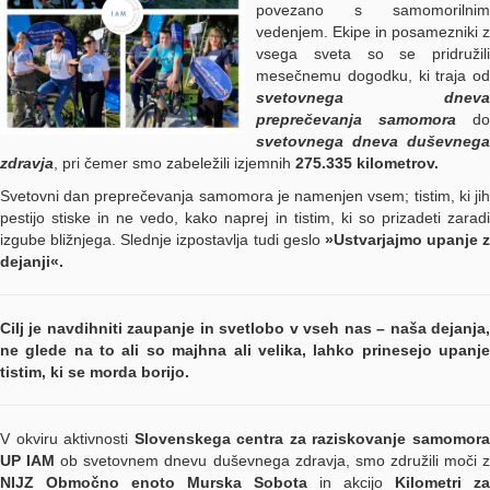
povezano s samomorilnim
vedenjem. Ekipe in posamezniki z
vsega sveta so se pridružili
mesečnemu dogodku, ki traja od
svetovnega dneva
preprečevanja samomora
do
svetovnega dneva duševnega
zdravja
, pri čemer smo zabeležili izjemnih
275.335 kilometrov.
Svetovni dan preprečevanja samomora je namenjen vsem; tistim, ki jih
pestijo stiske in ne vedo, kako naprej in tistim, ki so prizadeti zaradi
izgube bližnjega. Slednje izpostavlja tudi geslo
»Ustvarjajmo upanje z
dejanji«.
Cilj je navdihniti zaupanje in svetlobo v vseh nas – naša dejanja,
ne glede na to ali so majhna ali velika, lahko prinesejo upanje
tistim, ki se morda borijo.
V okviru aktivnosti
Slovenskega centra za raziskovanje samomor
UP IAM
ob svetovnem dnevu duševnega zdravja, smo združili moči 
NIJZ Območno enoto Murska Sobota
in akcijo
Kilometri za