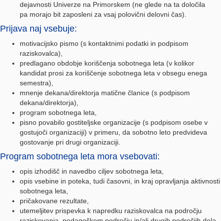
dejavnosti Univerze na Primorskem (ne glede na ta določila
pa morajo bit zaposleni za vsaj polovični delovni čas).
Prijava naj vsebuje:
motivacijsko pismo (s kontaktnimi podatki in podpisom
raziskovalca),
predlagano obdobje koriščenja sobotnega leta (v kolikor
kandidat prosi za koriščenje sobotnega leta v obsegu enega
semestra),
mnenje dekana/direktorja matične članice (s podpisom
dekana/direktorja),
program sobotnega leta,
pisno povabilo gostiteljske organizacije (s podpisom osebe v
gostujoči organizaciji) v primeru, da sobotno leto predvideva
gostovanje pri drugi organizaciji.
Program sobotnega leta mora vsebovati:
opis izhodišč in navedbo ciljev sobotnega leta,
opis vsebine in poteka, tudi časovni, in kraj opravljanja aktivnosti
sobotnega leta,
pričakovane rezultate,
utemeljitev prispevka k napredku raziskovalca na področju
raziskovanja, pedagoškem področju in/ali drugih področjih dela,