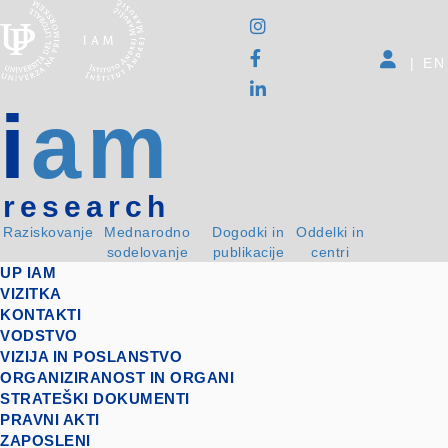
|
EN
i
am
research
Raziskovanje
Mednarodno
Dogodki in
Oddelki in
sodelovanje
publikacije
centri
UP IAM
VIZITKA
KONTAKTI
VODSTVO
VIZIJA IN POSLANSTVO
ORGANIZIRANOST IN ORGANI
STRATEŠKI DOKUMENTI
PRAVNI AKTI
ZAPOSLENI