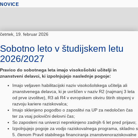
NOVICE
četrtek, 19. februar 2026
Sobotno leto v študijskem letu
2026/2027
Pravico do sobotnega leta imajo visokošolski učitelji in
znanstveni delavci, ki izpolnjujejo naslednje pogoje:
Imajo veljaven habilitacijski naziv visokošolskega učitelja ali
znanstvenega delavca, ki je uvrščen v naziv R2 (najmanj 3 leta
od prve izvolitve), R3 ali R4 v evropskem okviru štirih stopenj v
razvoju kariere raziskovalca;
Imajo sklenjeno pogodbo o zaposlitvi na UP za nedoločen čas
ter za vsaj polovični delovni čas;
So zaposleni na univerzi neprekinjeno zadnjih 6 let pred prijavo;
Izpolnjujejo pogoje za vodjo raziskovalnega programa, skladno s
5. členom Pravil stabilnega financiranja znanstvenoraziskovalne