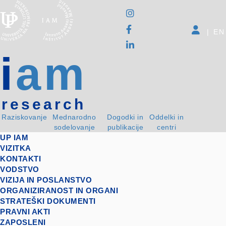
|
EN
i
am
research
Raziskovanje
Mednarodno
Dogodki in
Oddelki in
sodelovanje
publikacije
centri
UP IAM
VIZITKA
KONTAKTI
VODSTVO
VIZIJA IN POSLANSTVO
ORGANIZIRANOST IN ORGANI
STRATEŠKI DOKUMENTI
PRAVNI AKTI
ZAPOSLENI