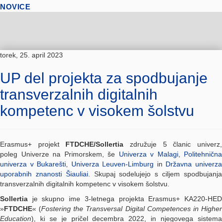
NOVICE
torek, 25. april 2023
UP del projekta za spodbujanje
transverzalnih digitalnih
kompetenc v visokem šolstvu
Erasmus+ projekt
FTDCHE/Sollertia
združuje 5 članic univerz
poleg Univerze na Primorskem, še
Univerza v Malagi
,
Politehnična
univerza v Bukarešti
,
Univerza Leuven-Limburg
in
Državna univerz
uporabnih znanosti Šiauliai
. Skupaj sodelujejo s ciljem spodbujanj
transverzalnih digitalnih kompetenc v visokem šolstvu.
Sollertia
je skupno ime 3-letnega projekta Erasmus+ KA220-HED
»
FTDCHE
« (
Fostering the Transversal Digital Competences in Highe
Education
), ki se je pričel decembra 2022, in njegovega sistema