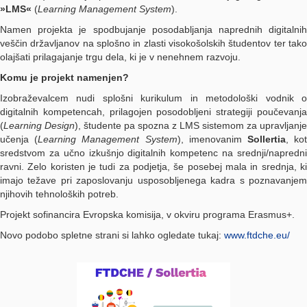
»LMS«
(
Learning Management System
).
Namen projekta je spodbujanje posodabljanja naprednih digitalnih
veščin državljanov na splošno in zlasti visokošolskih študentov ter tako
olajšati prilagajanje trgu dela, ki je v nenehnem razvoju.
Komu je projekt namenjen?
Izobraževalcem nudi splošni kurikulum in metodološki vodnik o
digitalnih kompetencah, prilagojen posodobljeni strategiji poučevanja
(
Learning Design
), študente pa spozna z LMS sistemom za upravljanje
učenja (
Learning Management System
), imenovanim
Sollertia
, ko
sredstvom za učno izkušnjo digitalnih kompetenc na srednji/napredni
ravni. Zelo koristen je tudi za podjetja, še posebej mala in srednja, ki
imajo težave pri zaposlovanju usposobljenega kadra s poznavanjem
njihovih tehnoloških potreb.
Projekt sofinancira Evropska komisija, v okviru programa Erasmus+.
Novo podobo spletne strani si lahko ogledate tukaj:
www.ftdche.eu/