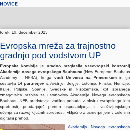
NOVICE
torek, 19. december 2023
Evropska mreža za trajnostno
gradnjo pod vodstvom UP
Evropska komisija je uradno razglasila vseevropski konzorcij
Akademije novega evropskega Bauhausa
(New European Bauhau
Academy – NEBA), ki ga
vodi Univerza na Primorskem
in g
sestavlja
14 partnerjev
iz Avstrije, Belgije, Estonije, Finske, Nemčije,
Italije, Poljske, Španije, Švedske in Nizozemske,
kot izbraneg
zmagovalca razpisa za ustanovitev Akademije Novega evropskega
Bauhaus. NEB predstavlja vodilno pobudo v okviru evropskega leta
spretnosti, poudarjajoč pomen usposabljanja in vseživljenjskega
učenja za razvoj ključnih spretnosti, vključno z usmerjanjem v zeleni in
digitalni prehod.
Akademija Novega evropskega