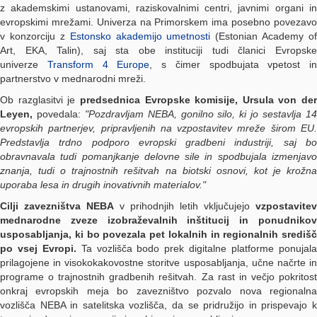
z akademskimi ustanovami, raziskovalnimi centri, javnimi organi in
evropskimi mrežami. Univerza na Primorskem ima posebno povezavo
v konzorciju z
Estonsko akademijo umetnosti
(Estonian Academy of
Art, EKA, Talin), saj sta obe instituciji tudi članici Evropske
univerze
Transform 4 Europe
, s čimer spodbujata vpetost in
partnerstvo v mednarodni mreži.
Ob razglasitvi je
predsednica Evropske komisije, Ursula von der
Leyen,
povedala:
"Pozdravljam NEBA, gonilno silo, ki jo sestavlja 1
evropskih partnerjev, pripravljenih na vzpostavitev mreže širom EU.
Predstavlja trdno podporo evropski gradbeni industriji, saj bo
obravnavala tudi pomanjkanje delovne sile in spodbujala izmenjavo
znanja, tudi o trajnostnih rešitvah na biotski osnovi, kot je krožna
uporaba lesa in drugih inovativnih materialov."
Cilji zavezništva NEBA
v prihodnjih letih vključujejo
vzpostavitev
mednarodne zveze izobraževalnih inštitucij in ponudnikov
usposabljanja, ki bo povezala pet lokalnih in regionalnih središč
po vsej Evropi.
Ta vozlišča bodo prek digitalne platforme ponujal
prilagojene in visokokakovostne storitve usposabljanja, učne načrte in
programe o trajnostnih gradbenih rešitvah. Za rast in večjo pokritost
onkraj evropskih meja bo zavezništvo pozvalo nova regionalna
vozlišča NEBA in satelitska vozlišča, da se pridružijo in prispevajo k