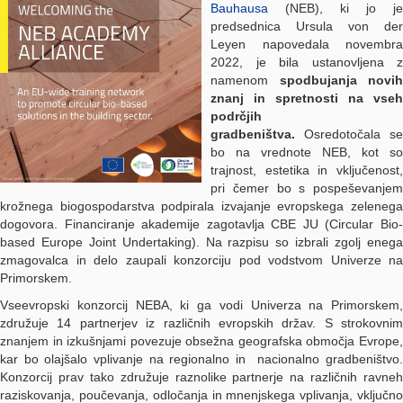
Bauhausa
(NEB), ki jo je
predsednica Ursula von der
Leyen napovedala novembra
2022, je bila ustanovljena z
namenom
spodbujanja novih
znanj in spretnosti na vseh
podrčjih
gradbeništva.
Osredotočala se
bo na vrednote NEB, kot so
trajnost, estetika in vključenost,
pri čemer bo s pospeševanjem
krožnega biogospodarstva podpirala izvajanje evropskega zelenega
dogovora. Financiranje akademije zagotavlja CBE JU (Circular Bio-
based Europe Joint Undertaking). Na razpisu so izbrali zgolj enega
zmagovalca in delo zaupali konzorciju pod vodstvom Univerze na
Primorskem.
Vseevropski konzorcij NEBA, ki ga vodi Univerza na Primorskem,
združuje 14 partnerjev iz različnih evropskih držav. S strokovnim
znanjem in izkušnjami povezuje obsežna geografska območja Evrope,
kar bo olajšalo vplivanje na regionalno in nacionalno gradbeništvo.
Konzorcij prav tako združuje raznolike partnerje na različnih ravneh
raziskovanja, poučevanja, odločanja in mnenjskega vplivanja, vključno