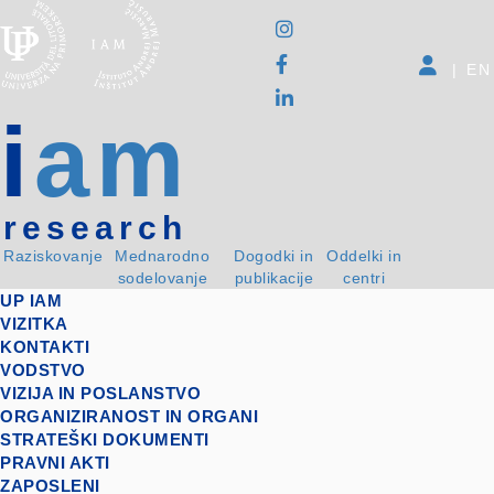
|
EN
i
am
research
Raziskovanje
Mednarodno
Dogodki in
Oddelki in
sodelovanje
publikacije
centri
UP IAM
VIZITKA
KONTAKTI
VODSTVO
VIZIJA IN POSLANSTVO
ORGANIZIRANOST IN ORGANI
STRATEŠKI DOKUMENTI
PRAVNI AKTI
ZAPOSLENI