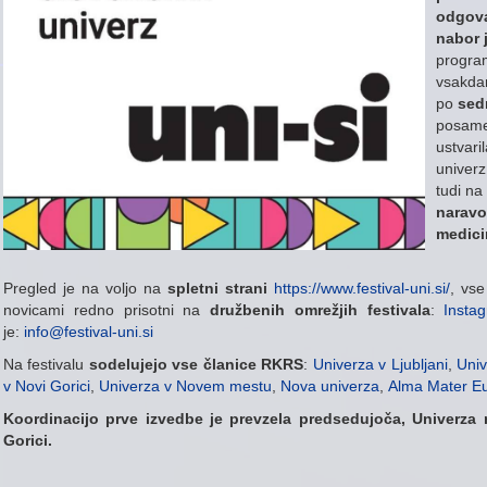
odgova
nabor 
program
vsakdan
po
sed
posamez
ustvari
univerz
tudi na
naravo
medici
Pregled je na voljo na
spletni strani
https://www.festival-uni.si/
, vse
novicami redno prisotni na
družbenih omrežjih festivala
:
Insta
je:
info@festival-uni.si
Na festivalu
sodelujejo vse članice RKRS
:
Univerza v Ljubljani
,
Univ
v Novi Gorici
,
Univerza v Novem mestu
,
Nova univerza
,
Alma Mater E
Koordinacijo prve izvedbe
je prevzela predsedujoča, Univerza
Gorici.