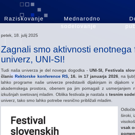
Raziskovanje
Mednarodno
D
sodelovanje
pub
petek, 18. julij 2025
Zagnali smo aktivnosti enotnega 
univerz, UNI-SI!
Tudi naša univerza je del novega dogodka -
UNI-SI, Festivala slo
članic
Rektorske konference RS
, 16. in 17 januarja 2026
, na lju
lahko programe naše univerze predstavili dijakinjam in dijakom 
akademskega prostora, obenem pa jim pomagali z usmerjanjem na
izkušnjah svetovanj mladim. Oblika festivala je nastala s
tesnim sode
univerz, tako smo lahko potrebe resnično približali mladim.
Odločit
široki,
visokoš
vsak o
pomemb