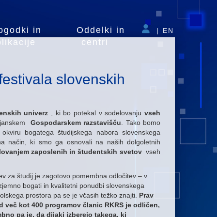
ogodki in
Oddelki in
|
EN
likacije
centri
festivala slovenskih
venskih univerz
, ki bo potekal v sodelovanju
vseh
bljanskem
Gospodarskem razstavišču
. Tako bomo
v okviru bogatega študijskega nabora slovenskega
 način, ki smo ga osnovali na naših dolgoletnih
lovanjem zaposlenih in študentskih svetov
vseh
ev za študij je zagotovo pomembna odločitev – v
 izjemno bogati in kvalitetni ponudbi slovenskega
olskega prostora pa se je včasih težko znajti.
Prav
d več kot 400 programov članic RKRS je odličen,
no pa je, da dijaki izberejo takega, ki