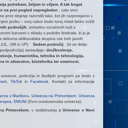
rja potrebam, željam in ciljem. A tak bogat
je na prvi pogled nepregleden
, zato smo
e prve stopnje razvrstili tako, kot jih razporejamo v
jem jeziku – svoj nabor bodo torej mladi lahko zožili
mih področjih
, smiselno označenih tudi s
nimi barvami v skladu s podobo festivala, ki jo je
la delovna oblikovalska skupina vse treh javnih
 (UL, UM in UP).
Sedem področij
(ki se delijo
 podpodročja) sestavljajo:
družboslovje,
slovje, humanistika, tehnika in tehnologija,
na in zdravstvo, biotehnika ter umetnost.
 univerze, področja in študijski programi pa bodo z
gram
,
TikTok
in
Facebook
. Kontakt za informacije
erza v Mariboru
,
Univerza na Primorskem
,
Univerza
uropea
,
EMUNI
(Evro-sredozemska univerza).
 na Primorskem
, v sodelovanju
z Univerzo v Novi