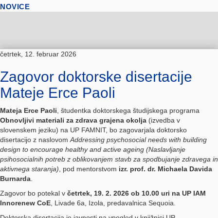
NOVICE
četrtek, 12. februar 2026
Zagovor doktorske disertacije
Mateje Erce Paoli
Mateja Erce Paoli
, študentka doktorskega študijskega programa
Obnovljivi materiali za zdrava grajena okolja
(izvedba v
slovenskem jeziku) na UP FAMNIT, bo zagovarjala doktorsko
disertacijo z naslovom
Addressing psychosocial needs with building
design to encourage healthy and active ageing (Naslavljanje
psihosocialnih potreb z oblikovanjem stavb za spodbujanje zdravega in
aktivnega staranja)
, pod mentorstvom
izr. prof. dr. Michaela Davida
Burnarda
.
Zagovor bo potekal v
četrtek, 19. 2. 2026 ob 10.00 uri na UP IAM
Innorenew CoE
, Livade 6a, Izola, predavalnica Sequoia.
Doktorska disertacija je javnosti na vpogled v knjižnici UP.