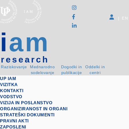
|
EN
i
am
research
Raziskovanje
Mednarodno
Dogodki in
Oddelki in
sodelovanje
publikacije
centri
UP IAM
VIZITKA
KONTAKTI
VODSTVO
VIZIJA IN POSLANSTVO
ORGANIZIRANOST IN ORGANI
STRATEŠKI DOKUMENTI
PRAVNI AKTI
ZAPOSLENI