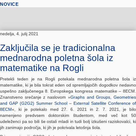
NOVICE
nedelja, 4. julij 2021
Zaključila se je tradicionalna
mednarodna poletna šola iz
matematike na Rogli
Pretekli teden je na Rogli potekala mednarodna poletna šola iz
matematike, ki je bila tokrat eden od spremljajočih dogodkov nedavno
uspešno zaključenega 8. Evropskega kongresa matematike – 8ECM.
Znanstveno srečanje z naslovom »
Graphs and Groups, Geometrie
and GAP (G2G2) Summer School – External Satellite Conference of
8ECM
«, ki je potekalo med 27. 6. 2021 in 2. 7. 2021, je bilo
namenjeno predvsem doktorskim študentom, med več kot 50
udeleženci pa so bili še ostali mladi in tudi bolj izkušeni raziskovalci, ki
jih zanimajo področja, ki jih je pokrivala letošnja šola.