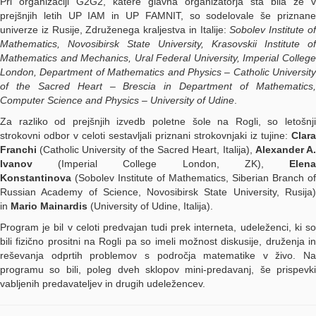
Pri organizaciji G2G2, katere glavna organizatorja sta bila že v
prejšnjih letih UP IAM in UP FAMNIT, so sodelovale še priznane
univerze iz Rusije, Združenega kraljestva in Italije:
Sobolev Institute o
Mathematics, Novosibirsk State University, Krasovskii Institute of
Mathematics and Mechanics, Ural Federal University, Imperial College
London, Department of Mathematics and Physics – Catholic University
of the Sacred Heart – Brescia in Department of Mathematics,
Computer Science and Physics – University of Udine
.
Za razliko od prejšnjih izvedb poletne šole na Rogli, so letošnji
strokovni odbor v celoti sestavljali priznani strokovnjaki iz tujine:
Clara
Franchi
(Catholic University of the Sacred Heart, Italija),
Alexander A
Ivanov
(Imperial College London, ZK),
Elena
Konstantinova
(Sobolev Institute of Mathematics, Siberian Branch of
Russian Academy of Science, Novosibirsk State University, Rusija)
in
Mario Mainardis
(University of Udine, Italija).
Program je bil v celoti predvajan tudi prek interneta, udeleženci, ki so
bili fizično prositni na Rogli pa so imeli možnost diskusije, druženja in
reševanja odprtih problemov s področja matematike v živo. Na
programu so bili, poleg dveh sklopov mini-predavanj, še prispevki
vabljenih predavateljev in drugih udeležencev.