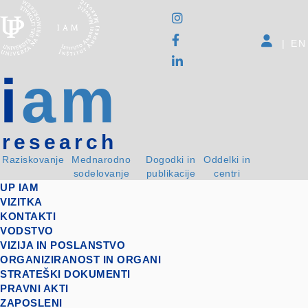
|
EN
i
am
research
Raziskovanje
Mednarodno
Dogodki in
Oddelki in
sodelovanje
publikacije
centri
UP IAM
VIZITKA
KONTAKTI
VODSTVO
VIZIJA IN POSLANSTVO
ORGANIZIRANOST IN ORGANI
STRATEŠKI DOKUMENTI
PRAVNI AKTI
ZAPOSLENI