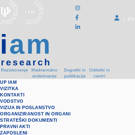
|
EN
i
am
research
Raziskovanje
Mednarodno
Dogodki in
Oddelki in
sodelovanje
publikacije
centri
UP IAM
VIZITKA
KONTAKTI
VODSTVO
VIZIJA IN POSLANSTVO
ORGANIZIRANOST IN ORGANI
STRATEŠKI DOKUMENTI
PRAVNI AKTI
ZAPOSLENI