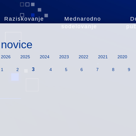
Raziskovanje
Mednarodno
D
sodelovanje
pub
novice
2026
2025
2024
2023
2022
2021
2020
3
1
2
4
5
6
7
8
9