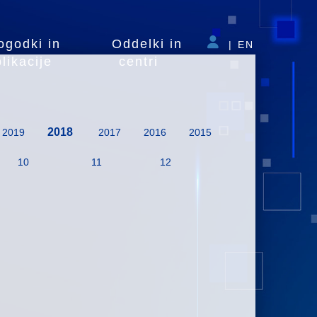
ogodki in
Oddelki in
|
EN
likacije
centri
2018
2019
2017
2016
2015
10
11
12