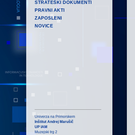
STRATEŠKI DOKUMENTI
PRAVNI AKTI
ZAPOSLENI
NOVICE
Univerza na Primorskem
Inštitut Andrej Marušič
UP IAM
Muzejski trg 2