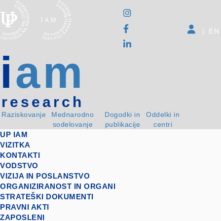
|
EN
i
am
research
Raziskovanje
Mednarodno
Dogodki in
Oddelki in
sodelovanje
publikacije
centri
UP IAM
VIZITKA
KONTAKTI
VODSTVO
VIZIJA IN POSLANSTVO
ORGANIZIRANOST IN ORGANI
STRATEŠKI DOKUMENTI
PRAVNI AKTI
ZAPOSLENI