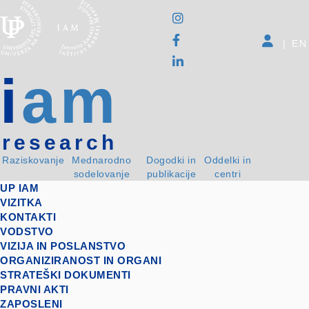
|
EN
i
am
research
Raziskovanje
Mednarodno
Dogodki in
Oddelki in
sodelovanje
publikacije
centri
UP IAM
VIZITKA
KONTAKTI
VODSTVO
VIZIJA IN POSLANSTVO
ORGANIZIRANOST IN ORGANI
STRATEŠKI DOKUMENTI
PRAVNI AKTI
ZAPOSLENI