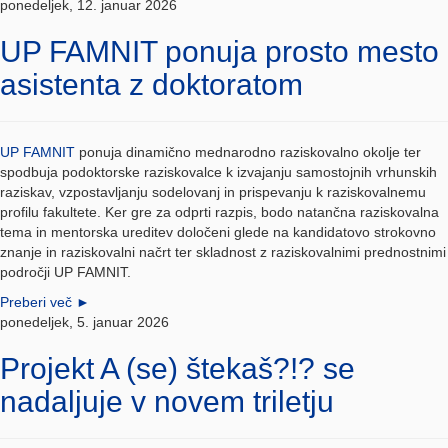
ponedeljek, 12. januar 2026
UP FAMNIT ponuja prosto mesto
asistenta z doktoratom
UP FAMNIT
ponuja dinamično mednarodno raziskovalno okolje ter
spodbuja podoktorske raziskovalce k izvajanju samostojnih vrhunskih
raziskav, vzpostavljanju sodelovanj in prispevanju k raziskovalnemu
profilu fakultete. Ker gre za odprti razpis, bodo natančna raziskovalna
tema in mentorska ureditev določeni glede na kandidatovo strokovno
znanje in raziskovalni načrt ter skladnost z raziskovalnimi prednostnimi
področji UP FAMNIT.
Preberi več
►
ponedeljek, 5. januar 2026
Projekt A (se) štekaš?!? se
nadaljuje v novem triletju