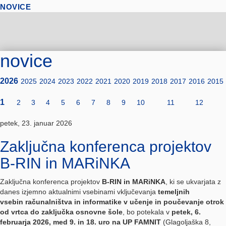
NOVICE
novice
2026
2025
2024
2023
2022
2021
2020
2019
2018
2017
2016
2015
1
2
3
4
5
6
7
8
9
10
11
12
petek, 23. januar 2026
Zaključna konferenca projektov
B-RIN in MARiNKA
Zaključna konferenca projektov
B-RIN in MARiNKA
, ki se ukvarjata z
danes izjemno aktualnimi vsebinami vključevanja
temeljnih
vsebin računalništva in informatike v učenje in poučevanje otrok
od vrtca do zaključka osnovne šole
, bo potekala v
petek, 6.
februarja 2026, med 9. in 18. uro na UP FAMNIT
(Glagoljaška 8,