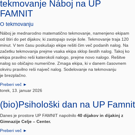
tekmovanje Náboj na UP
FAMNIT
O tekmovanju
Náboj je mednarodno matematično tekmovanje, namenjeno ekipam
od štiri do pet dijakov, ki zastopajo svoje šole. Tekmovanje traja 120
minut. V tem času poskušajo ekipe rešiti čim več podanih nalog. Na
začetku tekmovanja prejme vsaka ekipa sklop šestih nalog. Takoj ko
ekipa pravilno reši katerokoli nalogo, prejme novo nalogo. Rešitve
nalog so običajno numerične. Zmaga ekipa, ki v danem časovnem
okviru pravilno reši največ nalog. Sodelovanje na tekmovanju
je brezplačno.
Preberi več
►
torek, 13. januar 2026
(bio)Psihološki dan na UP Famnit
Danes je prostore UP FAMNIT napolnilo
40 dijakov in dijakinj
z
Gimnazije Celje – Center.
Preberi več
►