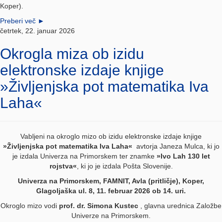
Koper).
Preberi več
►
četrtek, 22. januar 2026
Okrogla miza ob izidu
elektronske izdaje knjige
»Življenjska pot matematika Iva
Laha«
Vabljeni na okroglo mizo ob izidu elektronske izdaje knjige
»Življenjska pot matematika Iva Laha«
avtorja Janeza Mulca, ki jo
je izdala Univerza na Primorskem ter znamke
»Ivo Lah 130 let
rojstva«
, ki jo je izdala Pošta Slovenije.
Univerza na Primorskem, FAMNIT, Avla (pritličje), Koper,
Glagoljaška ul. 8, 11. februar 2026 ob 14. uri.
Okroglo mizo vodi
prof. dr. Simona Kustec
, glavna urednica Založbe
Univerze na Primorskem.