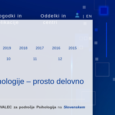
ogodki in
Oddelki in
|
EN
likacije
centri
2019
2018
2017
2016
2015
10
11
12
ologije – prosto delovno
VALEC za področje Psihologija
na
Slovenskem