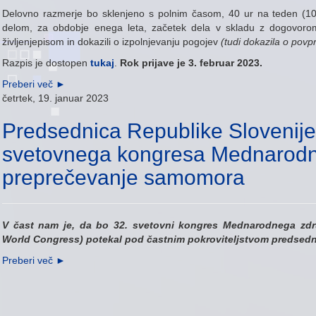
Delovno razmerje bo sklenjeno s polnim časom
,
40 ur na teden (10
delom, za obdobje enega leta, začetek dela v skladu z dogovor
življenjepisom in dokazili o izpolnjevanju pogojev
(tudi dokazila o povp
Razpis je dostopen
tukaj
.
Rok prijave je 3. februar 2023.
Preberi več
►
četrtek, 19. januar 2023
Predsednica Republike Slovenije 
svetovnega kongresa Mednarodn
preprečevanje samomora
V čast nam je, da bo 32. svetovni kongres Mednarodnega zd
World Congress) potekal pod častnim pokroviteljstvom predsedni
Preberi več
►