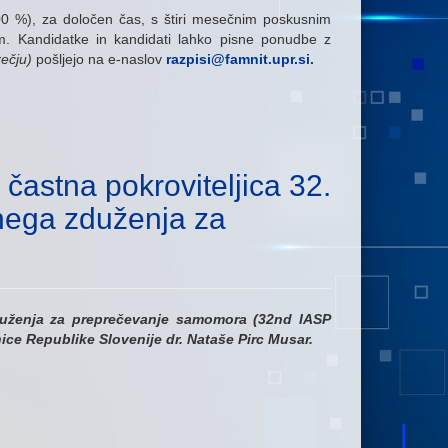
0 %), za določen čas, s štiri mesečnim poskusnim
om.
Kandidatke in kandidati lahko pisne ponudbe z
rečju)
pošljejo na e-naslov
razpisi@famnit.upr.si
.
častna pokroviteljica 32.
ega zduženja za
ruženja za preprečevanje samomora (32nd IASP
ce Republike Slovenije dr. Nataše Pirc Musar.