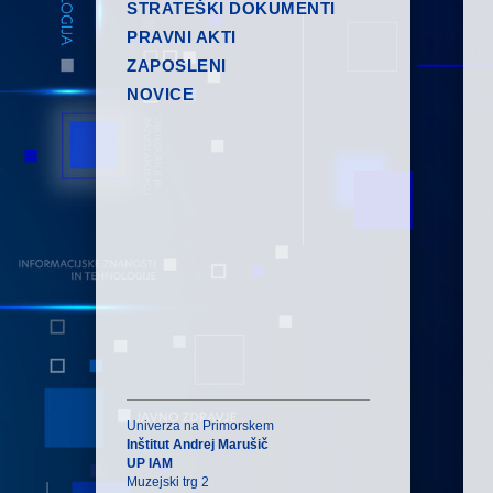
STRATEŠKI DOKUMENTI
PRAVNI AKTI
ZAPOSLENI
NOVICE
Univerza na Primorskem
Inštitut Andrej Marušič
UP IAM
Muzejski trg 2