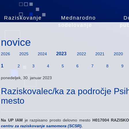
Raziskovanje
Mednarodno
D
sodelovanje
pub
novice
2023
2026
2025
2024
2022
2021
2020
1
2
3
4
5
6
7
8
9
ponedeljek, 30. januar 2023
Raziskovalec/ka za področje Psih
mesto
Na UP IAM
je razpisano prosto delovno mesto
H017004 RAZISKO
centru za raziskovanje samomora (SCSR)
.