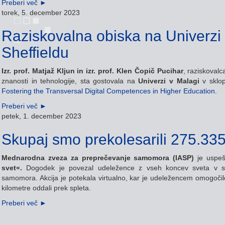
Preberi več
►
torek, 5. december 2023
Raziskovalna obiska na Univerzi 
Sheffieldu
Izr. prof. Matjaž Kljun in izr. prof. Klen Čopič Pucihar
, raziskoval
znanosti in tehnologije, sta gostovala na
Univerzi v Malagi
v sklo
Fostering the Transversal Digital Competences in Higher Education
.
Preberi več
►
petek, 1. december 2023
Skupaj smo prekolesarili 275.335
Mednarodna zveza za preprečevanje samomora (IASP)
je uspeš
svet«.
Dogodek je povezal udeležence z vseh koncev sveta v s
samomora. Akcija je potekala virtualno, kar je udeležencem omogočilo, d
kilometre oddali prek spleta.
Preberi več
►