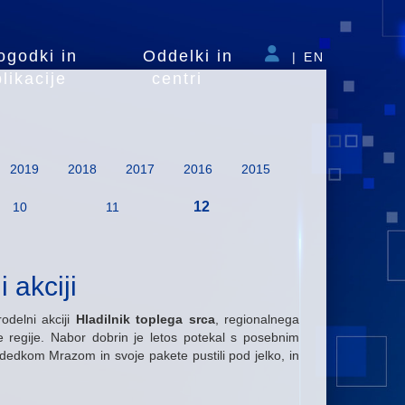
ogodki in
Oddelki in
|
EN
likacije
centri
2019
2018
2017
2016
2015
12
10
11
 akciji
odelni akciji
Hladilnik toplega srca
, regionalnega
e regije. Nabor dobrin je letos potekal s posebnim
z dedkom Mrazom in svoje pakete pustili pod jelko, in