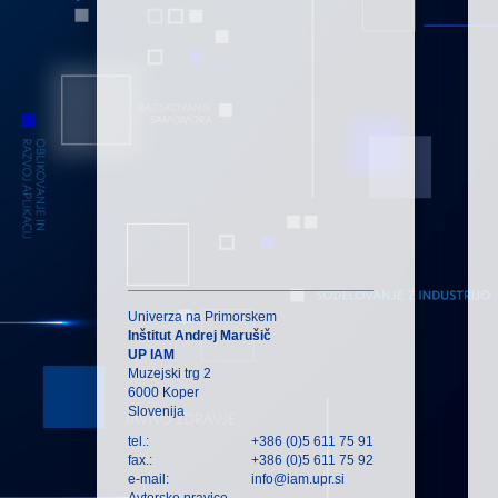
Univerza na Primorskem
Inštitut Andrej Marušič
UP IAM
Muzejski trg 2
6000 Koper
Slovenija
tel.:
+386 (0)5 611 75 91
fax.:
+386 (0)5 611 75 92
e-mail:
info@iam.upr.si