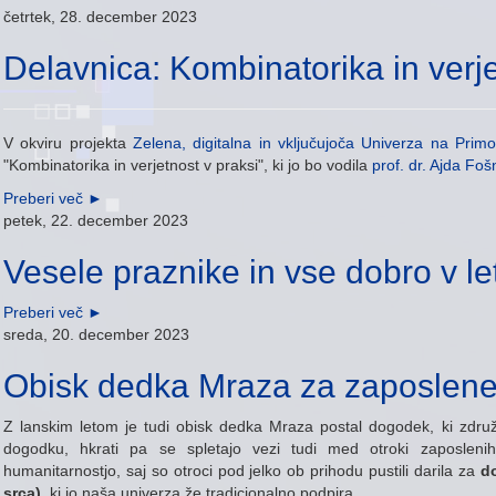
četrtek, 28. december 2023
Delavnica: Kombinatorika in verje
V okviru projekta
Zelena, digitalna in vključujoča Univerza na Pri
"Kombinatorika in verjetnost v praksi", ki jo bo vodila
prof. dr. Ajda Foš
Preberi več
►
petek, 22. december 2023
Vesele praznike in vse dobro v le
Preberi več
►
sreda, 20. december 2023
Obisk dedka Mraza za zaposlen
Z lanskim letom je tudi obisk dedka Mraza postal dogodek, ki zdr
dogodku, hkrati pa se spletajo vezi tudi med otroki zaposleni
humanitarnostjo, saj so otroci pod jelko ob prihodu pustili darila za
do
srca)
, ki jo naša univerza že tradicionalno podpira.