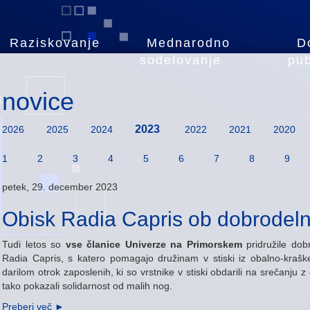
Raziskovanje
Mednarodno
D
sodelovanje
pub
novice
2023
2026
2025
2024
2022
2021
2020
1
2
3
4
5
6
7
8
9
petek, 29. december 2023
Obisk Radia Capris ob dobrodelni
Tudi letos so
vse članice Univerze na Primorskem
pridružile dobr
Radia Capris, s katero pomagajo družinam v stiski iz obalno-krašk
darilom otrok zaposlenih, ki so vrstnike v stiski obdarili na srečanju 
tako pokazali solidarnost od malih nog.
Preberi več
►