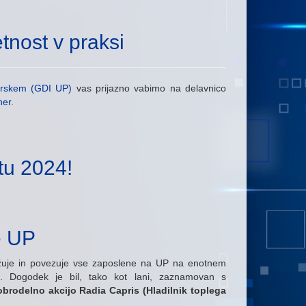
tnost v praksi
morskem (GDI UP)
vas prijazno vabimo na delavnico
ner
.
tu 2024!
e UP
užuje in povezuje vse zaposlene na UP na enotnem
h. Dogodek je bil, tako kot lani, zaznamovan s
brodelno akcijo Radia Capris (Hladilnik toplega