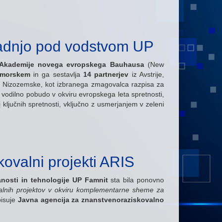
radnjo pod vodstvom UP
ij Akademije novega evropskega Bauhausa
(New
imorskem
in ga sestavlja
14 partnerjev
iz Avstrije,
in Nizozemske,
kot izbranega zmagovalca razpisa za
odilno pobudo v okviru evropskega leta spretnosti,
ključnih spretnosti, vključno z usmerjanjem v zeleni
kovalni projekti ARIS
nosti in tehnologije UP Famnit
sta bila ponovno
ovalnih projektov v okviru komplementarne sheme za
pisuje
Javna agencija za znanstvenoraziskovalno