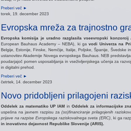
Preberi več
►
torek, 19. december 2023
Evropska mreža za trajnostno g
Evropska komisija je uradno razglasila vseevropski konzorc
European Bauhaus Academy – NEBA), ki ga
vodi Univerza na Pr
Belgije, Estonije, Finske, Nemčije, Italije, Poljske, Španije, Švedske 
ustanovitev Akademije Novega evropskega Bauhaus. NEB predstavlja v
poudarjajoč pomen usposabljanja in vseživljenjskega učenja za razvoj 
in digitalni prehod.
Preberi več
►
četrtek, 14. december 2023
Novo pridobljeni prilagojeni razis
Oddelek za matematiko UP IAM
in
Oddelek za informacijske zna
uspešna na javnem razpisu za
(so)financiranje prilagojenih razisk
prijave na razpise Evropskega raziskovalnega sveta (ERC)
, ki ga raz
in inovativno dejavnost Republike Slovenije (ARIS).