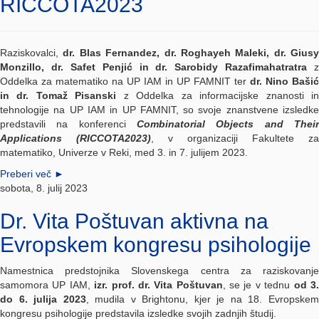
RICCOTA2023
Raziskovalci,
dr. Blas Fernandez, dr. Roghayeh Maleki, dr. Giusy
Monzillo, dr. Safet Penjić in dr. Sarobidy Razafimahatratra
z
Oddelka za matematiko na UP IAM in UP FAMNIT ter
dr. Nino Bašić
in dr. Tomaž Pisanski
z Oddelka za informacijske znanosti i
tehnologije na UP IAM in UP FAMNIT, so svoje znanstvene izsledke
predstavili na konferenci
Combinatorial Objects and Their
Applications (RICCOTA2023)
, v organizaciji Fakultete za
matematiko, Univerze v Reki, med 3. in 7. julijem 2023.
Preberi več
►
sobota, 8. julij 2023
Dr. Vita Poštuvan aktivna na
Evropskem kongresu psihologije
Namestnica predstojnika Slovenskega centra za raziskovanje
samomora UP IAM,
izr. prof. dr. Vita Poštuvan
, se je v tednu
od 3
do 6. julija 2023
, mudila v Brightonu, kjer je na 18. Evropske
kongresu psihologije predstavila izsledke svojih zadnjih študij.