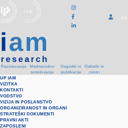
|
EN
i
am
research
Raziskovanje
Mednarodno
Dogodki in
Oddelki in
sodelovanje
publikacije
centri
UP IAM
VIZITKA
KONTAKTI
VODSTVO
VIZIJA IN POSLANSTVO
ORGANIZIRANOST IN ORGANI
STRATEŠKI DOKUMENTI
PRAVNI AKTI
ZAPOSLENI