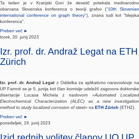
Ta teden je v Kranjski Gori že desetič potekala mednarodno
obarvana Slovenska konferenca o teoriji grafov (
“10th Slovenian
international conference on graph theory”
), znana tudi kot "blejska
konferenca".
Preberi več
►
torek, 20. junij 2023
Izr. prof. dr. Andraž Legat na ETH
Zürich
Izr. prof. dr. Andraž Legat
z Oddelka za aplikativno naravoslovje n
UP Famnit se je 5. junija kot član komisije udeležil zagovora doktorske
disertacije Lucasa Michela z naslovom
»Automated Localized
Electrochemical Characterization (ALEC) as a new investigation
method to study localized corrosion of steel«
na
ETH Zürich
(ETHZ).
Preberi več
►
ponedeljek, 19. junij 2023
Izid rednih volitev članov UO UP