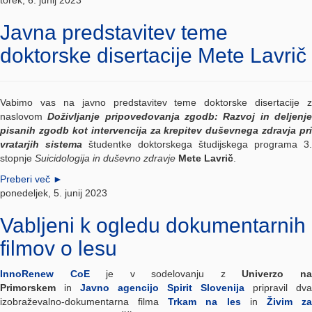
torek, 6. junij 2023
Javna predstavitev teme
doktorske disertacije Mete Lavrič
Vabimo vas na javno predstavitev teme doktorske disertacije z
naslovom
Doživljanje pripovedovanja zgodb: Razvoj in deljenj
pisanih zgodb kot intervencija za krepitev duševnega zdravja pri
vratarjih sistema
študentke doktorskega študijskega programa 3.
stopnje
Suicidologija in duševno zdravje
Mete Lavrič
.
Preberi več
►
ponedeljek, 5. junij 2023
Vabljeni k ogledu dokumentarnih
filmov o lesu
InnoRenew CoE
je v sodelovanju z
Univerzo n
Primorskem
in
Javno agencijo Spirit Slovenija
pripravil dva
izobraževalno-dokumentarna filma
Trkam na les
in
Živim z