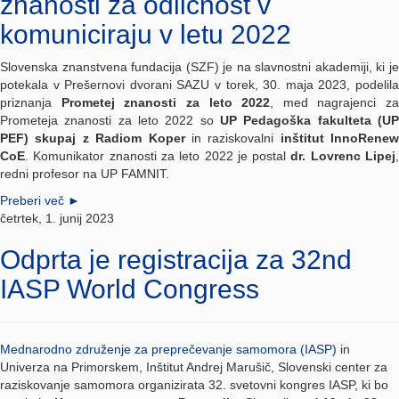
znanosti za odličnost v
komuniciraju v letu 2022
Slovenska znanstvena fundacija (SZF) je na slavnostni akademiji, ki je
potekala v Prešernovi dvorani SAZU v torek, 30. maja 2023, podelila
priznanja
Prometej znanosti za leto 2022
, med nagrajenci za
Prometeja znanosti za leto 2022 so
UP Pedagoška fakulteta (UP
PEF) skupaj z Radiom Koper
in raziskovalni
inštitut InnoRenew
CoE
. Komunikator znanosti za leto 2022 je postal
dr. Lovrenc Lipej
redni profesor na UP FAMNIT.
Preberi več
►
četrtek, 1. junij 2023
Odprta je registracija za 32nd
IASP World Congress
Mednarodno združenje za preprečevanje samomora (IASP)
in
Univerza na Primorskem, Inštitut Andrej Marušič, Slovenski center za
raziskovanje samomora organizirata 32. svetovni kongres IASP, ki bo