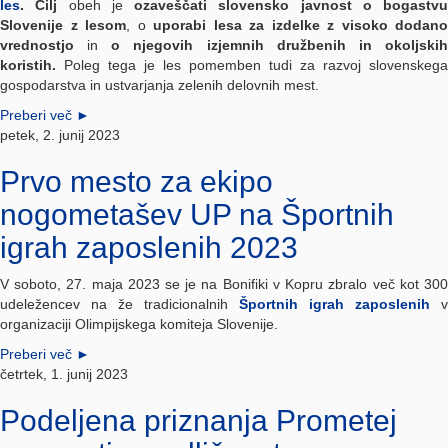
les
. Cilj
obeh je
ozaveščati slovensko javnost o bogastvu
Slovenije z lesom
, o
uporabi lesa za izdelke z visoko dodano
vrednostjo
in
o njegovih izjemnih družbenih in okoljski
koristih.
Poleg tega je les pomemben tudi za razvoj slovenskega
gospodarstva in ustvarjanja zelenih delovnih mest.
Preberi več
►
petek, 2. junij 2023
Prvo mesto za ekipo
nogometašev UP na Športnih
igrah zaposlenih 2023
V soboto, 27. maja 2023 se je na Bonifiki v Kopru zbralo več kot 300
udeležencev na že tradicionalnih
Športnih igrah zaposlenih
v
organizaciji Olimpijskega komiteja Slovenije.
Preberi več
►
četrtek, 1. junij 2023
Podeljena priznanja Prometej