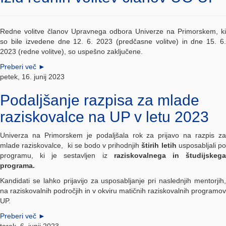
Redne volitve članov Upravnega odbora Univerze na Primorskem, ki
so bile izvedene dne 12. 6. 2023 (predčasne volitve) in dne 15. 6.
2023 (redne volitve), so uspešno zaključene.
Preberi več
►
petek, 16. junij 2023
Podaljšanje razpisa za mlade
raziskovalce na UP v letu 2023
Univerza na Primorskem je podaljšala rok za prijavo na razpis za
mlade raziskovalce, ki se bodo v prihodnjih
štirih letih
usposabljali p
programu, ki je sestavljen iz
raziskovalnega in študijskeg
programa.
Kandidati se lahko prijavijo za usposabljanje pri naslednjih mentorjih,
na raziskovalnih področjih in v okviru matičnih raziskovalnih programov
UP.
Preberi več
►